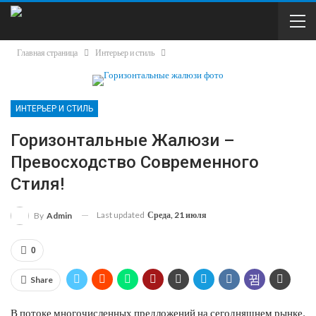
Главная страница
Интерьер и стиль
ИНТЕРЬЕР И СТИЛЬ
Горизонтальные Жалюзи –
Превосходство Современного
Стиля!
Last updated
Среда, 21 июля
By
Admin
0
Share
В потоке многочисленных предложений на сегодняшнем рынке,