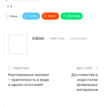
0
Share
Twitter
ReddIt
WhatsApp
Pinterest
Эл. адрес
Telegram
VK
Viber
Print
OK.ru
Admin
3486 Posts
0 Comments
PREV POST
NEXT POST
Вертикальные жалюзи
Достоинства и
– практичность и мода
недостатки
в одном сочетании!
кровельных
материалов