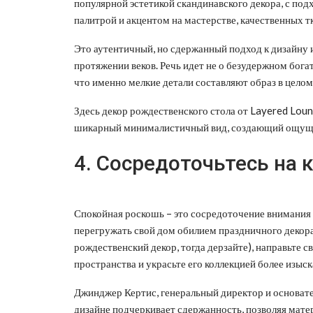
популярной эстетикой скандинавского декора, с по
палитрой и акцентом на мастерстве, качественных т
Это аутентичный, но сдержанный подход к дизайну 
протяжении веков. Речь идет не о безудержном богат
что именно мелкие детали составляют образ в целом
Здесь декор рождественского стола от Layered Loun
шикарный минималистичный вид, создающий ощуще
4. Сосредоточьтесь на к
Спокойная роскошь – это сосредоточение внимания 
перегружать свой дом обилием праздничного декора
рождественский декор, тогда дерзайте), направьте 
пространства и украсьте его коллекцией более изы
Джинджер Кертис, генеральный директор и основате
дизайне подчеркивает сдержанность, позволяя мате