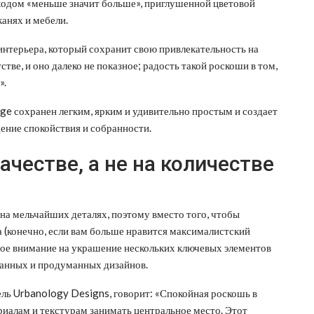
дходом «меньше значит больше», приглушенной цветовой
канях и мебели.
интерьера, который сохранит свою привлекательность на
стве, и оно далеко не показное; радость такой роскоши в том,
».
ge сохранен легким, ярким и удивительно простым и создает
ние спокойствия и собранности.
ачестве, а не на количестве
на мельчайших деталях, поэтому вместо того, чтобы
 (конечно, если вам больше нравится максималистский
свое внимание на украшение нескольких ключевых элементов
сканных и продуманных дизайнов.
ль Urbanology Designs, говорит: «Спокойная роскошь в
риалам и текстурам занимать центральное место. Этот