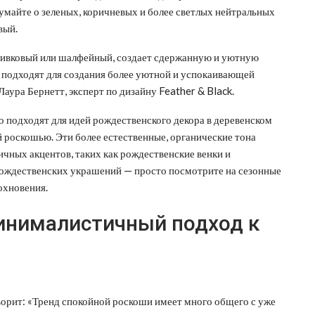
умайте о зеленых, коричневых и более светлых нейтральных
вый.
ливковый или шалфейный, создает сдержанную и уютную
подходят для создания более уютной и успокаивающей
аура Бернетт, эксперт по дизайну Feather & Black.
о подходят для идей рождественского декора в деревенском
й роскошью. Эти более естественные, органические тона
чных акцентов, таких как рождественские венки и
 рождественских украшений — просто посмотрите на сезонные
охновения.
минималистичный подход к
ворит: «Тренд спокойной роскоши имеет много общего с уже