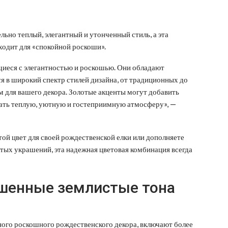
льно теплый, элегантный и утонченный стиль, а эта
ходит для «спокойной роскоши».
щиеся с элегантностью и роскошью. Они обладают
я в широкий спектр стилей дизайна, от традиционных до
 для вашего декора. Золотые акценты могут добавить
дать теплую, уютную и гостеприимную атмосферу», —
той цвет для своей рождественской елки или дополняете
тых украшений, эта надежная цветовая комбинация всегда
ушенные землистые тона
ного роскошного рождественского декора, включают более