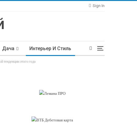
Sign In
Дача
Интерьер И Стиль
й тенденции этого года
тьи