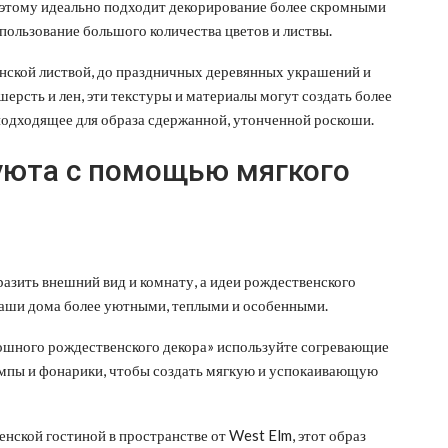
оэтому идеально подходит декорирование более скромными
пользование большого количества цветов и листвы.
енской листвой, до праздничных деревянных украшений и
шерсть и лен, эти текстуры и материалы могут создать более
подходящее для образа сдержанной, утонченной роскоши.
уюта с помощью мягкого
зить внешний вид и комнату, а идеи рождественского
наши дома более уютными, теплыми и особенными.
ошного рождественского декора» используйте согревающие
мпы и фонарики, чтобы создать мягкую и успокаивающую
ской гостиной в пространстве от West Elm, этот образ