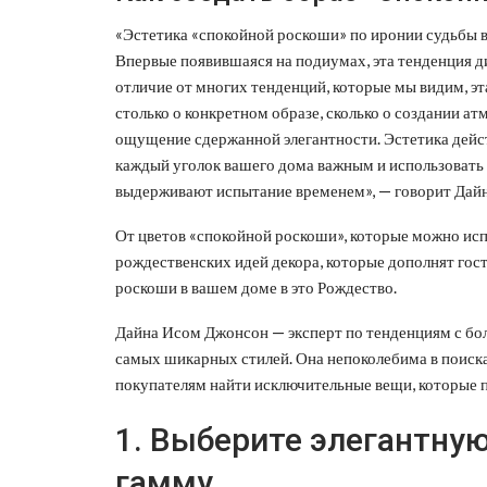
«Эстетика «спокойной роскоши» по иронии судьбы в
Впервые появившаяся на подиумах, эта тенденция д
отличие от многих тенденций, которые мы видим, эта
столько о конкретном образе, сколько о создании а
ощущение сдержанной элегантности. Эстетика действ
каждый уголок вашего дома важным и использовать
выдерживают испытание временем», — говорит Дайн
От цветов «спокойной роскоши», которые можно исп
рождественских идей декора, которые дополнят гос
роскоши в вашем доме в это Рождество.
Дайна Исом Джонсон — эксперт по тенденциям с бо
самых шикарных стилей. Она непоколебима в поиска
покупателям найти исключительные вещи, которые п
1. Выберите элегантну
гамму