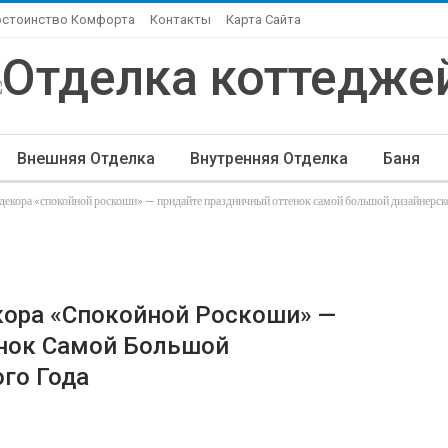
остоинство Комфорта
Контакты
Карта Сайта
Внешняя Отделка
Внутренняя Отделка
Баня
 декора «спокойной роскоши» — придайте праздничный оттенок самой большой дизайнерско
ндшафтный Дизайн
Элитная Отделка
Другие Ста
кора «спокойной Роскоши» —
нок Самой Большой
го Года