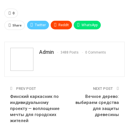
0
Share
Twitter
ReddIt
WhatsApp
Pinterest
Эл. адрес
Telegram
VK
Viber
Print
OK.ru
Admin
3488 Posts
0 Comments
PREV POST
NEXT POST
Финский каркасник по
Вечное дерево:
индивидуальному
выбираем средства
проекту — воплощение
для защиты
мечты для городских
древесины
жителей