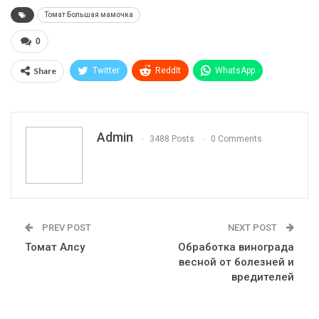
Томат Большая мамочка
0
Share
Twitter
ReddIt
WhatsApp
Pinterest
Эл. адрес
Telegram
VK
Viber
Print
OK.ru
Admin
3488 Posts
0 Comments
PREV POST
NEXT POST
Томат Алсу
Обработка винограда
весной от болезней и
вредителей