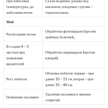
При плюсовых
Сухая подвязка: рукава под
температурах, до
наклоном, плодовые стрелки –
набухания почек
горизонтально.
Май
Обработка фунгицидом (против
Распускание почек
грибных болезней_
В стадии 4 – 5
листьев при
Обработка акарицидом (против
появлении
клещей)
вредителей
Обломка побегов: первая – при
Рост побегов
длине 10 – 15 см, вторая – при
длине 35 – 40 см.
Удаление пасынков и лишних
Появление пасынков
соцветий