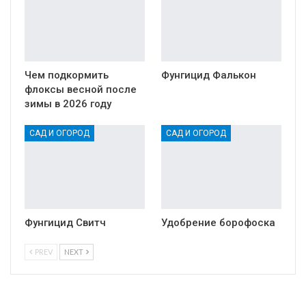
Чем подкормить
Фунгицид Фалькон
флоксы весной после
зимы в 2026 году
САД И ОГОРОД
САД И ОГОРОД
Фунгицид Свитч
Удобрение борофоска
PREV
NEXT