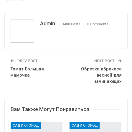
Pinterest
Эл. адрес
Telegram
VK
Viber
Print
OK.ru
Admin
3488 Posts
0 Comments
PREV POST
NEXT POST
Томат Большая
Обрезка абрикоса
мамочка
весной для
начинающих
Вам Также Могут Понравиться
САД И ОГОРОД
САД И ОГОРОД