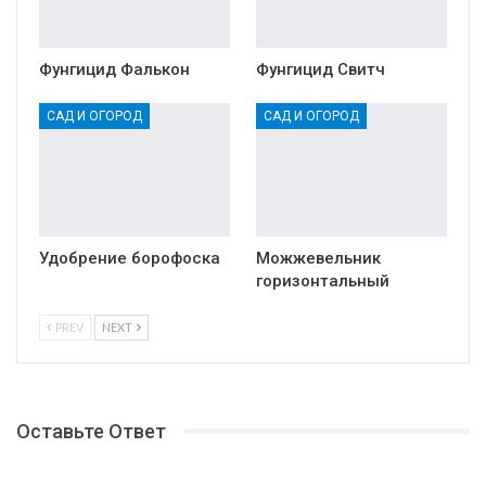
Фунгицид Фалькон
Фунгицид Свитч
САД И ОГОРОД
САД И ОГОРОД
Удобрение борофоска
Можжевельник
горизонтальный
PREV
NEXT
Оставьте Ответ