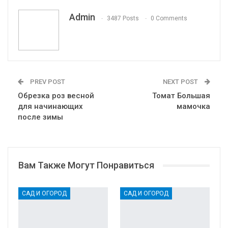
VK
Viber
Print
OK.ru
Admin
3487 Posts
0 Comments
PREV POST
NEXT POST
Обрезка роз весной
Томат Большая
для начинающих
мамочка
после зимы
Вам Также Могут Понравиться
САД И ОГОРОД
САД И ОГОРОД