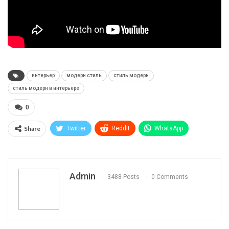
интерьер
модерн стиль
стиль модерн
стиль модерн в интерьере
0
Share
Twitter
ReddIt
WhatsApp
Pinterest
Эл. адрес
Telegram
VK
Viber
Print
OK.ru
Admin
3488 Posts
0 Comments