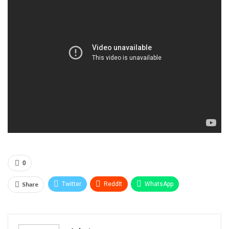
0
Share
Twitter
ReddIt
WhatsApp
Pinterest
Эл. адрес
Telegram
VK
Viber
Print
OK.ru