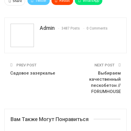
Share
Twitter
ReddIt
WhatsApp
Pinterest
Эл. адрес
Telegram
VK
Viber
Print
OK.ru
Admin
3487 Posts
0 Comments
PREV POST
NEXT POST
Садовое зазеркалье
Выбираем
качественный
пескобетон //
FORUMHOUSE
Вам Также Могут Понравиться