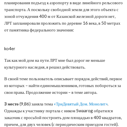
планирования подъезд к аэропорту в виде линейного рельсового
транспорта. А поскольку свободной земли для этого объекта с
зоной отчуждения 400 м от Казанской железной дороги нет,
ЛРТ запланировали проложить по деревне 16 века, в 50 метрах
от памятника федерального значения:
ko4er
Так как мой дом на пути ЛРТ мне был дорог не меньше
культурного наследия, я решил действовать.
В своей теме пользователь описывает порядок действий, первое
из которых – найти единомышленников, готовых побороться за
свои права. Продолжение истории – в теме автора.
3 место
(9,86) заняла тема
«ТриДевятый Дом. Монолит»
.
Однажды к участнику портала с ником Swaarog обратился
заказчик с просьбой построить дом площадью в 400 квадратов,
причем, для двух человек (с периодическим приездом гостей).