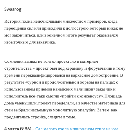
Swaarog
История полна неисчислимым множеством примеров, когда
переоценка сил или приводили к долгострою, который никак не
мог закончиться, или в конечном итоге результат оказывался
избыточным для заказчика.
Сомнения вызвал не только проект, но и материал
строительства – проект был под керамику, а форумчанин к тому
времени переквалифицировался на каркасное домостроение. В
результате «бурной и продолжительной борьбы на пальцах с
использованием приемов нанайских мальчиков» заказчик и
исполнитель все-таки смогли «прийти к консенсусу». Площадь
дома уменьшили, проект переделали, а в качестве материала для
стен выбрали несъемную монолитную опалубку. За тем, как
продвигалась стройка, следите в теме.
4 место
(9,86) –
Сад малого ухода в природном стиле на юге