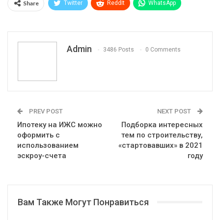
Share
Twitter
ReddIt
WhatsApp
Pinterest
Эл. адрес
Telegram
VK
Viber
Print
OK.ru
Admin
3486 Posts
0 Comments
PREV POST
NEXT POST
Ипотеку на ИЖС можно
Подборка интересных
оформить с
тем по строительству,
использованием
«стартовавших» в 2021
эскроу-счета
году
Вам Также Могут Понравиться