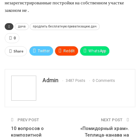
незарегистрированные постройки на собственном участке
законом не .
дача
продлить бесплатную приватизацию дач
0
Share
Twitter
ReddIt
WhatsApp
Pinterest
Эл. адрес
Telegram
VK
Viber
Print
OK.ru
Admin
3487 Posts
0 Comments
PREV POST
NEXT POST
10 вопросов о
«Помидорный храм».
композитной
Теплица-канава на