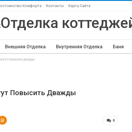
Достоинство Комфорта
Контакты
Карта Сайта
Внешняя Отделка
Внутренняя Отделка
Баня
могут повысить дважды
ндшафтный Дизайн
Элитная Отделка
Другие Ста
гут Повысить Дважды
0