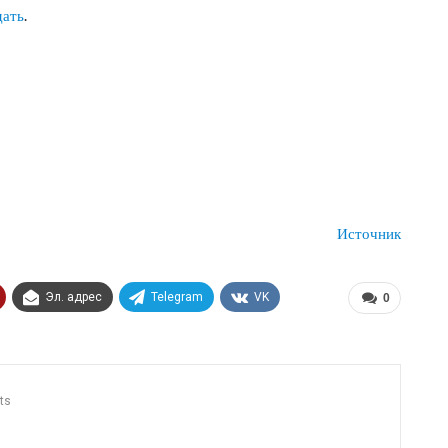
дать
.
Источник
Эл. адрес
Telegram
VK
0
ts