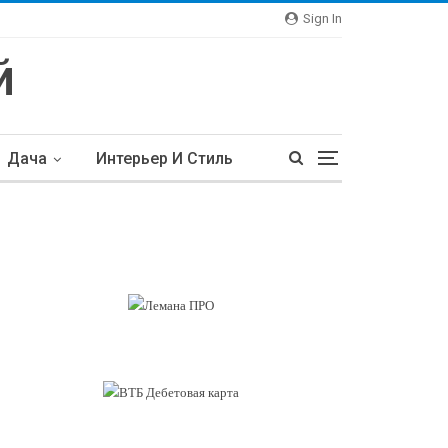
Sign In
Дача
Интерьер И Стиль
тьи