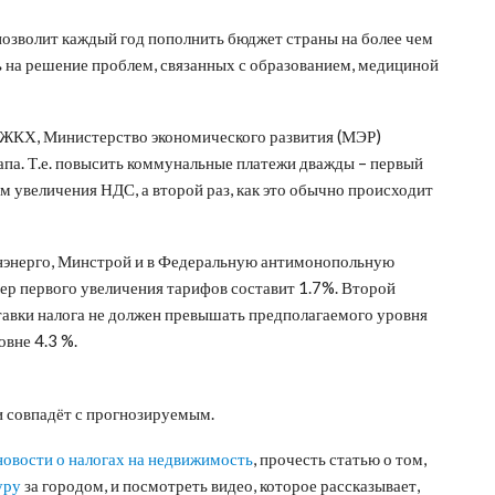
позволит каждый год пополнить бюджет страны на более чем
 на решение проблем, связанных с образованием, медициной
 ЖКХ, Министерство экономического развития (МЭР)
апа. Т.е. повысить коммунальные платежи дважды – первый
м увеличения НДС, а второй раз, как это обычно происходит
нэнерго, Минстрой и в Федеральную антимонопольную
ер первого увеличения тарифов составит 1.7%. Второй
тавки налога не должен превышать предполагаемого уровня
овне 4.3 %.
и совпадёт с прогнозируемым.
новости о налогах на недвижимость
, прочесть статью о том,
уру
за городом, и посмотреть видео, которое рассказывает,