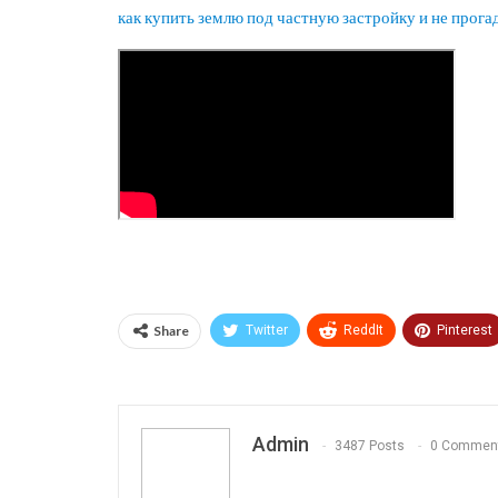
как купить землю под частную застройку и не прога
Share
Twitter
ReddIt
Pinterest
Print
OK.ru
Admin
3487 Posts
0 Commen