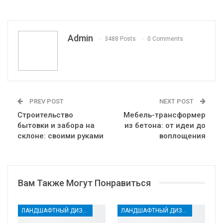
Pinterest
Эл. адрес
Telegram
VK
Viber
Print
OK.ru
Admin
3488 Posts
0 Comments
PREV POST
NEXT POST
Строительство
Мебель-трансформер
бытовки и забора на
из бетона: от идеи до
склоне: своими руками
воплощения
Вам Также Могут Понравиться
ЛАНДШАФТНЫЙ ДИЗАЙН
ЛАНДШАФТНЫЙ ДИЗАЙН