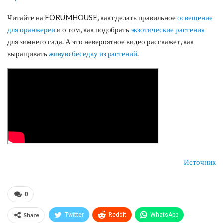
Читайте на FORUMHOUSE, как сделать правильное
освещение
для оранжереи
и о том, как подобрать
экзотические растения
для зимнего сада. А это невероятное видео расскажет, как
выращивать
живую беседку из растений
.
Источник
0
Share
Twitter
ReddIt
WhatsApp