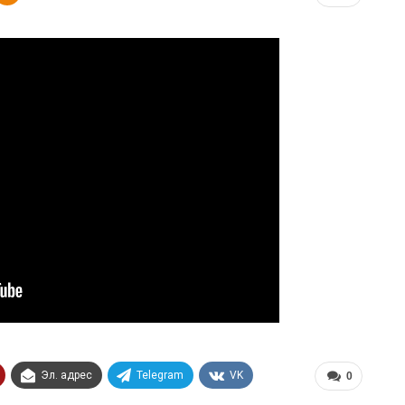
Эл. адрес
Telegram
VK
0