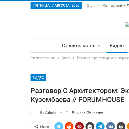
ПЯТНИЦА, 7 АВГУСТА, 2026
Отделка Коттеджей – 
Строительство
Видео
Главная страница
Видео
Разговор с архитектором: экспери
Ла
ВИДЕО
Разговор С Архитектором: Э
Кузембаева // FORUMHOUSE
On
Вторник, 26 января
By
Admin
Share