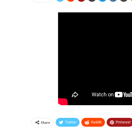
Share
Twitter
ReddIt
Pinterest