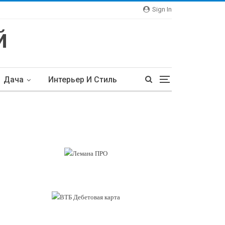
Sign In
Дача
Интерьер И Стиль
тьи