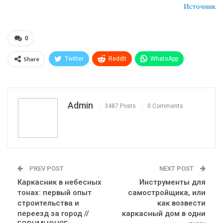
Источник
0
Share
Twitter
ReddIt
WhatsApp
Pinterest
Эл. адрес
Telegram
VK
Viber
Print
OK.ru
Admin
3487 Posts
0 Comments
PREV POST
NEXT POST
Каркасник в небесных
Инструменты для
тонах: первый опыт
самостройщика, или
строительства и
как возвести
переезд за город //
каркасный дом в одни