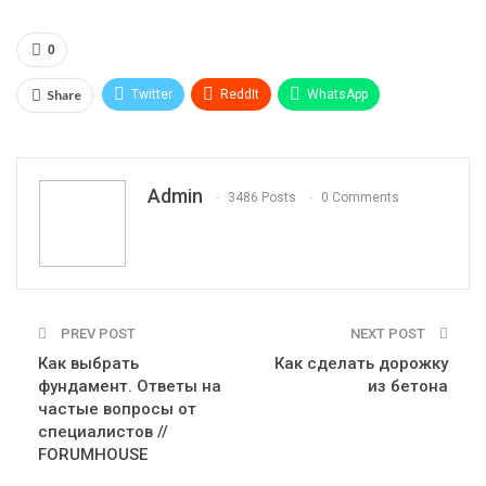
0
Share
Twitter
ReddIt
WhatsApp
Pinterest
Эл. адрес
Telegram
VK
Viber
Print
OK.ru
Admin
3486 Posts
0 Comments
PREV POST
NEXT POST
Как выбрать
Как сделать дорожку
фундамент. Ответы на
из бетона
частые вопросы от
специалистов //
FORUMHOUSE