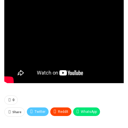
0
Share
Twitter
ReddIt
WhatsApp
Pinterest
Эл. адрес
Telegram