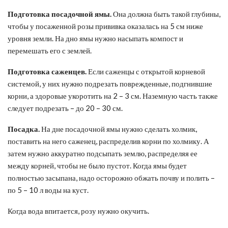
Подготов
ка
посадочн
ой
ям
ы.
Она должна быть такой глубины,
чтобы у посаженной розы прививка оказалась на 5 см ниже
уровня земли. На дно ямы нужно насыпать компост и
перемешать его с землей.
Подготов
ка
сажен
цев
.
Если саженцы с открытой корневой
системой, у них нужно подрезать поврежденные, подгнившие
корни, а здоровые укоротить на 2 – 3 см. Наземную часть также
следует подрезать – до 20 – 30 см.
Посадка.
На дне посадочной ямы нужно сделать холмик,
поставить на него саженец, распределив корни по холмику. А
затем нужно аккуратно подсыпать землю, распределяя ее
между корней, чтобы не было пустот. Когда ямы будет
полностью засыпана, надо осторожно обжать почву и полить –
по 5 – 10 л воды на куст.
Когда вода впитается, розу нужно окучить.