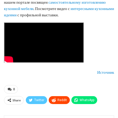
нашем портале посвящен
самостоятельному изготовлению
кухонной мебели
. Посмотрите видео с
интересными кухонными
идеями
с профильной выставки.
Источник
0
Share
Twitter
ReddIt
WhatsApp
Pinterest
Эл. адрес
Telegram