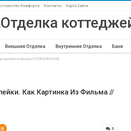
остоинство Комфорта
Контакты
Карта Сайта
Внешняя Отделка
Внутренняя Отделка
Баня
 Как картинка из фильма // FORUMHOUSE
ндшафтный Дизайн
Элитная Отделка
Другие Ста
ейки. Как Картинка Из Фильма //
0