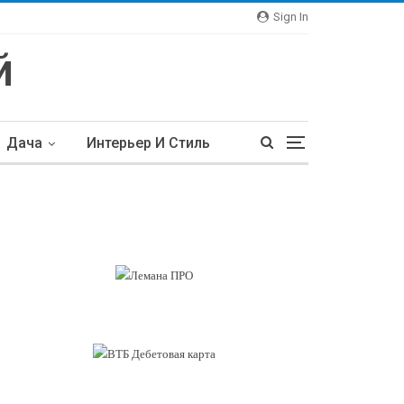
Sign In
Дача
Интерьер И Стиль
тьи