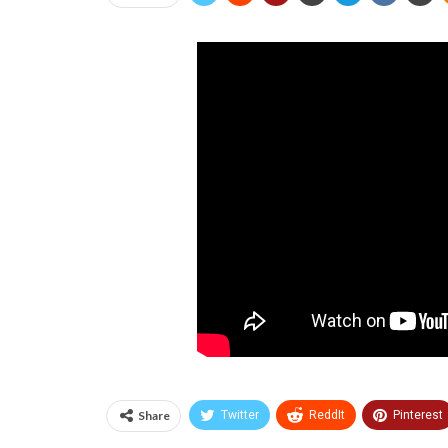
Share
Twitter
ReddIt
Pinterest