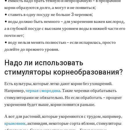
• емкость надо брать темную и непрозрачную – в прозрачной
корни образуются долго, а могут и не появиться;
• ставить в одну посуду не больше 3 черенков;
• воды должно быть немного – для укоренения важен кислород,
а в глубокой посуде с высоким уровнем воды в нижней части его
почти нет;
• воду нельзя менять полностью – если испарилась, просто
долейте до прежнего уровня.
Надо ли использовать
стимуляторы корнеобразования?
Есть культуры, которые легко дают корни без ухищрений.
Например,
черная смородина
. Такие черенки обрабатывать
стимуляторами не обязательно. Но если обработать – процент
укоренения будет выше, корни появятся раньше.
А вот для растений, которые укореняются с трудом, например,
крыжовник
, актинидия, некоторые сорта яблони, стимуляторы
обязательны. Самые известные из них – Гетерауксин и