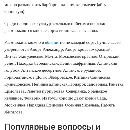
можно размножить барбарис, калину, хеномелес (айву
японскую).
Среди плодовых культур зелеными побегами неплохо
размножаются многие сорта вишни, алыча, слива.
Размножить можно и
яблони
, но не каждый сорт. Лучше всего
укореняются Апорт Александр, Апорт кроваво-красный,
Витязь, Жигулевское, Мечта, Московское красное, Отцовский
ренет, Находка Лебедянская, Пепин шафранный, Алтайский
голубок, Алтайское десертное, Алтайское румяное,
Горноалтайское, Долго, Жебровское, Китайка Санинская,
Кузнецовское, Пепинка алтайская, Подарок садоводам, Ранетка
Ермолаева, Ранетка пурпуровая, Северянка, Уральское
наливное, Фонарик. Из груш хорошо дают корни Лада,
Москвичка, Нарядная Ефимова, Осенняя Яковлева, Память
Жигалова.
Популярные вопросы и