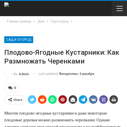
Главная страница
Дача
Сад и огород
САД И ОГОРОД
Плодово-Ягодные Кустарники: Как
Размножать Черенками
Last updated
Воскресенье, 3 декабря
By
Admin
0
Share
Многие плодово-ягодные кустарники и даже некоторые
плодовые деревья можно размножить черенками. Однако
дачники считают этот способ трудоемким и малоэффективным