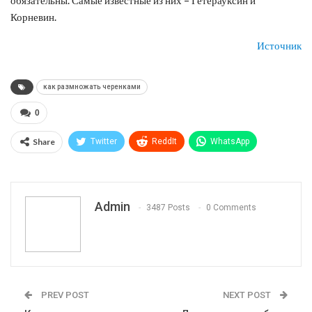
Корневин.
Источник
как размножать черенками
0
Share
Twitter
ReddIt
WhatsApp
Pinterest
Эл. адрес
Telegram
VK
Viber
Print
OK.ru
Admin
3487 Posts
0 Comments
PREV POST
NEXT POST