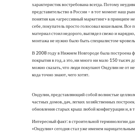
характеристик востребована всегда. Потому неудиви
представительство в России – в тот момент наш рын
понятия как «агрессивный маркетинг» в принципе н
себе, покупатель просто голосовал кошельком. Все 
материал стоил недорого, выглядел свежо и нарядно,
монтажа не нужно было быть специалистом-кровел
В 2008 году в Нижнем Новгороде была построена ф
покрытия в год, а это, ни много ни мало 150 тысяч 
можно сказать, что люди покупают Ондулин не от не
кода точно знают, чего хотят.
Ондулин, представляющий собой волнистые целлюло
частных домов, дач, легких хозяйственных построек,
обновления старых крыш любой конфигурации и, в т
Интересный факт: в строительной терминологии да
«Ондулин» сегодня стал уже именем нарицательным