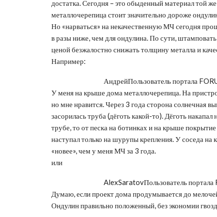
достатка. Сегодня – это обыденный материал той ж
металлочерепица стоит значительно дороже ондулин
Но «нарваться» на некачественную МЧ сегодня прощ
в разы ниже, чем для ондулина. По сути, штамповат
ценой безжалостно снижать толщину металла и каче
Например:
Андрей
Пользователь портала F
У меня на крыше дома металлочерепица. На пристр
но мне нравится. Через 3 года сторона солнечная выг
засорилась труба (дёготь какой-то). Дёготь накапал 
трубе, то от песка на ботинках и на крыше покрыти
наступал только на шурупы крепления. У соседа на 
«новее», чем у меня МЧ за 3 года.
или
AlexSaratov
Пользователь порта
Думаю, если проект дома продумывается до мелочей
Ондулин правильно положенный, без экономии гвозд