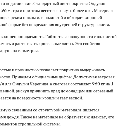
ми и податливыми. Стандартный лист покрытия Ондулин
6 метра и при этом весит всего чуть более 6 кг. Материал
анцелярским ножом или ножовкой и обладает хорошей
ной форме без повреждения внутренней структура листа.
водонепроницаемость. Гибкость в совокупности с волнистой
мать и растягивать кровельные листы. Это свойство
нарушена геометрия.
бкостью и прочностью позволяет покрытию выдерживать
аносов. Приведем официальные цифры. Допустимая ветровая
ч для Ондулин Черепица, а снеговая составляет 960 кг на 1
 лавиной, рискуя причинить вред домочадцам или серьезный
ется на поверхности кровли и тает весной.
мую связанным со структурой материала, является
мя дождя. Также на материале не образуется конденсат, что
лементов стропильной системы.