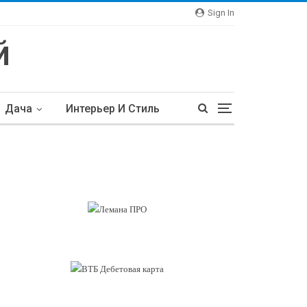
Sign In
Дача
Интерьер И Стиль
тьи