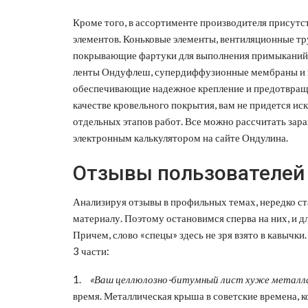
Кроме того, в ассортименте производителя присут
элементов. Коньковые элементы, вентиляционные т
покрывающие фартуки для выполнения примыканий 
ленты Ондуфлеш, супердиффузионные мембраны и ги
обеспечивающие надежное крепление и предотвращ
качестве кровельного покрытия, вам не придется и
отдельных этапов работ. Все можно рассчитать зара
электронным калькулятором на сайте Ондулина.
Отзывы пользователей
Анализируя отзывы в профильных темах, нередко с
материалу. Поэтому остановимся сперва на них, и д
Причем, слово «спецы» здесь не зря взято в кавычк
3 части:
1.
«Ваш целлюлозно-битумный лист хуже металл
время. Металлическая крыша в советские времена, к