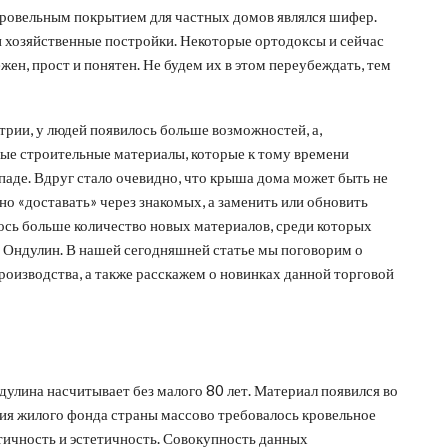
м кровельным покрытием для частных домов являлся шифер.
и хозяйственные постройки. Некоторые ортодоксы и сейчас
жен, прост и понятен. Не будем их в этом переубеждать, тем
стрии, у людей появилось больше возможностей, а,
нные строительные материалы, которые к тому времени
паде. Вдруг стало очевидно, что крыша дома может быть не
но «доставать» через знакомых, а заменить или обновить
ось больше количество новых материалов, среди которых
 Ондулин. В нашей сегодняшней статье мы поговорим о
роизводства, а также расскажем о новинках данной торговой
дулина насчитывает без малого 80 лет. Материал появился во
ния жилого фонда страны массово требовалось кровельное
тичность и эстетичность. Совокупность данных