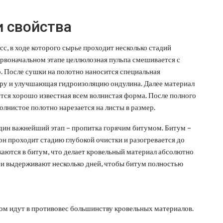
и свойства
, в ходе которого сырье проходит несколько стадий
ервоначальном этапе целлюлозная пульпа смешивается с
. После сушки на полотно наносится специальная
ру и улучшающая гидроизоляцию ондулина. Далее материал
ется хорошо известная всем волнистая форма. После полного
олнистое полотно нарезается на листы в размер.
 один важнейший этап – пропитка горячим битумом. Битум –
он проходит стадию глубокой очистки и разогревается до
аются в битум, что делает кровельный материал абсолютно
и выдерживают несколько дней, чтобы битум полностью
ом идут в противовес большинству кровельных материалов.