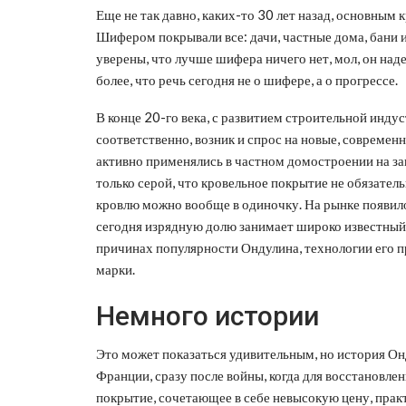
Еще не так давно, каких-то 30 лет назад, основны
Шифером покрывали все: дачи, частные дома, бани 
уверены, что лучше шифера ничего нет, мол, он наде
более, что речь сегодня не о шифере, а о прогрессе.
В конце 20-го века, с развитием строительной инду
соответственно, возник и спрос на новые, совреме
активно применялись в частном домостроении на за
только серой, что кровельное покрытие не обязатель
кровлю можно вообще в одиночку. На рынке появил
сегодня изрядную долю занимает широко известный
причинах популярности Ондулина, технологии его п
марки.
Немного истории
Это может показаться удивительным, но история Он
Франции, сразу после войны, когда для восстановле
покрытие, сочетающее в себе невысокую цену, прак