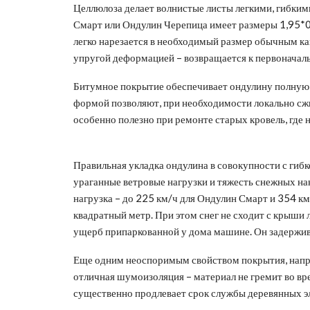
Целлюлоза делает волнистые листы легкими, гибки
Смарт или Ондулин Черепица имеет размеры 1,95*0,9
легко нарезается в необходимый размер обычным к
упругой деформацией – возвращается к первоначаль
Битумное покрытие обеспечивает ондулину полную 
формой позволяют, при необходимости локально сжи
особенно полезно при ремонте старых кровель, где 
Правильная укладка ондулина в совокупности с ги
ураганные ветровые нагрузки и тяжесть снежных н
нагрузка – до 225 км/ч для Ондулин Смарт и 354 км/
квадратный метр. При этом снег не сходит с крыши
ущерб припаркованной у дома машине. Он задержива
Еще одним неоспоримым свойством покрытия, напря
отличная шумоизоляция – материал не гремит во вре
существенно продлевает срок службы деревянных э