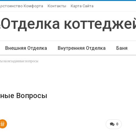
Достоинство Комфорта
Контакты
Карта Сайта
Внешняя Отделка
Внутренняя Отделка
Баня
ы на незаданные вопросы
ндшафтный Дизайн
Элитная Отделка
Другие Ста
нные Вопросы
0