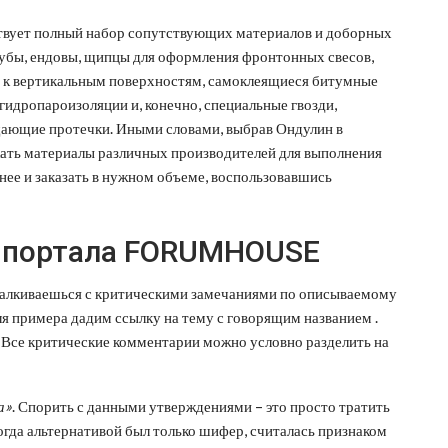
ствует полный набор сопутствующих материалов и доборных
рубы, ендовы, щипцы для оформления фронтонных свесов,
к вертикальным поверхностям, самоклеящиеся битумные
дропароизоляции и, конечно, специальные гвозди,
ающие протечки. Иными словами, выбрав Ондулин в
скать материалы различных производителей для выполнения
нее и заказать в нужном объеме, воспользовавшись
 портала FORUMHOUSE
талкиваешься с критическими замечаниями по описываемому
ля примера дадим ссылку на тему с говорящим названием .
и. Все критические комментарии можно условно разделить на
а»
. Спорить с данными утверждениями – это просто тратить
огда альтернативой был только шифер, считалась признаком