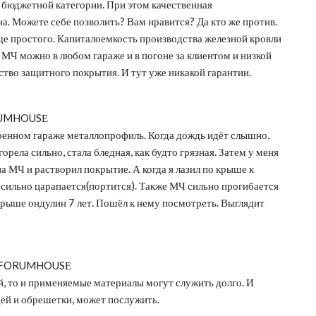
е бюджетной категории. При этом качественная
а. Можете себе позволить? Вам нравится? Да кто же против.
е простого. Капиталоемкость производства железной кровли
ь МЧ можно в любом гараже и в погоне за клиентом и низкой
ство защитного покрытия. И тут уже никакой гарантии.
ORUMHOUSЕ
оенном гараже металлопрофиль. Когда дождь идёт слышно,
орела сильно, стала бледная, как будто грязная. Затем у меня
на МЧ и растворил покрытие. А когда я лазил по крыше к
е сильно царапается(портится). Также МЧ сильно прогибается
крыше ондулин 7 лет. Пошёл к нему посмотреть. Выглядит
ла FORUMHOUSЕ
, то и применяемые материалы могут служить долго. И
ей и обрешетки, может послужить.