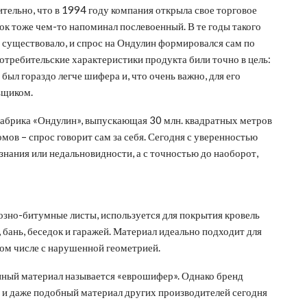
тельно, что в 1994 году компания открыла свое торговое
ок тоже чем-то напоминал послевоенный. В те годы такого
е существовало, и спрос на Ондулин формировался сам по
потребительские характеристики продукта били точно в цель:
 был гораздо легче шифера и, что очень важно, для его
ьщиком.
абрика «Ондулин», выпускающая 30 млн. квадратных метров
домов – спрос говорит сам за себя. Сегодня с уверенностью
знания или недальновидности, а с точностью до наоборот,
зно-битумные листы, используется для покрытия кровель
 бань, беседок и гаражей. Материал идеально подходит для
ом числе с нарушенной геометрией.
нный материал называется «еврошифер». Однако бренд
 и даже подобный материал других производителей сегодня