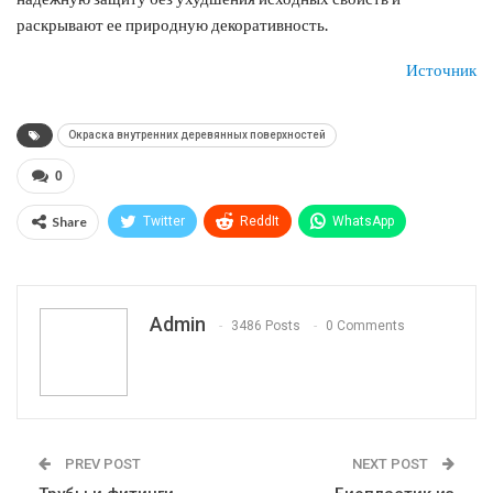
раскрывают ее природную декоративность.
Источник
Окраска внутренних деревянных поверхностей
0
Share
Twitter
ReddIt
WhatsApp
Pinterest
Эл. адрес
Telegram
VK
Viber
Print
OK.ru
Admin
3486 Posts
0 Comments
PREV POST
NEXT POST