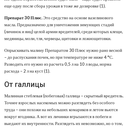
еще одну после сбора урожая в тоже же дозировке (1).
Препарат 30 Плюс
.
Это средство на основе вазелинового
масла. Предназначено для уничтожения зимующих стадий
(личинок и яиц) целой армии вредителей, среди которых клещи,
медяницы, моли, тля, червецы, щитовки и ложнощитовки.
Опрыскивать малину Препаратом 30 Плюс нужно рано весной
– до распускания почек, но при температуре не ниже 4 °С.
Разводить его нужно из расчета 0,5 л на 10 л воды, норма
расхода – 2 л на куст (1).
От галлицы
Малинная стеблевая (побеговая) галлица – скрытный вредитель.
Точнее взрослых насекомых можно разглядеть без особого
труда – они похожи на небольших комариков и летом вьются
вокруг ягодника. А вот их личинки вгрызаются в побеги и
выедают их внутренности. Разглядеть их невозможно, но о том,