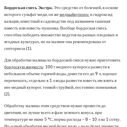
Бордоская смесь Экстра.
Это средство от болезней, в основе
которого сульфат меди, он же
медныйкупорос
и гидроксид
кальция, известный в садоводстве под названием гашеная
известь или известь-пушонка. Вообще бордоская смесь
способна победить множество недугов на разных плодовых и
ягодных культурах, но на малине она рекомендована от
септориоза (1).
Для обработки малины из бордоской смеси нужно приготовить
бордоскую жидкость
: 100 г медного купороса развести в
небольшом объеме горячей воды, довести его до 9 л, хорошо
перемешать, отдельно в 1 л воды развести известь им влить в
нее медный купорос тонкой струйкой, постоянно помешивая
(2).
Обработку малины этим средством нужно провести до
цветения, но лучше всего в фазе зеленого конуса, при
температуре не ниже 5 °С, норма расхода – 8 – 10 л на 1 сотку.
Но одной обработки весной будет мало – надо будет провести