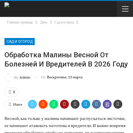
Главная страница
Дача
Сад и огород
САД И ОГОРОД
Обработка Малины Весной От
Болезней И Вредителей В 2026 Году
On
Воскресенье, 15 марта
By
Admin
0
Share
Весной, как только у малины начинают распускаться листочки,
ее начинают атаковать патогены и вредители. И важно вовремя
провести обработки, чтобы не допустить их распространения