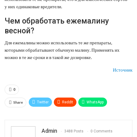
у них одинаковые вредители.
Чем обработать ежемалину
весной?
Для ежемалины можно использовать те же препараты,
которыми обрабатывают обычную малину. Применять их
можно в те же сроки и в такой же дозировке.
Источник
0
Share
Twitter
ReddIt
WhatsApp
Pinterest
Эл. адрес
Telegram
VK
Viber
Print
OK.ru
Admin
3488 Posts
0 Comments