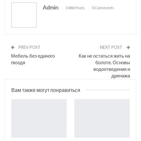
Admin
3488 Posts
0 Comments
VK
Viber
Print
OK.ru
PREV POST
NEXT POST
Мебель без единого
Как не остаться жить на
гвоздя
болоте. Основы
водоотведения и
дренажа
Вам также могут понравиться