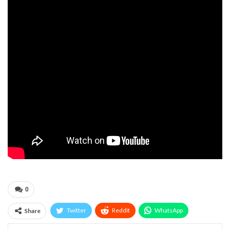
0
Twitter
ReddIt
WhatsApp
Share
Pinterest
Эл. адрес
Telegram