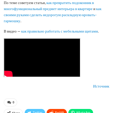
По теме советуем статьи,
как превратить подоконник в
многофункциональный предмет интерьера в квартире
и
как
своими руками сделать недорогую раскладную кровать-
гармошку
.
В видео —
как правильно работать с мебельными щитами
.
Источник
0
Share
Twitter
ReddIt
WhatsApp