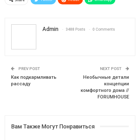
Pinterest
Эл. адрес
Telegram
VK
Viber
Print
OK.ru
Admin
3488 Posts
0 Comments
PREV POST
NEXT POST
Как подкармливать
Необычные детали
рассаду
концепции
комфортного дома //
FORUMHOUSE
Вам Также Могут Понравиться