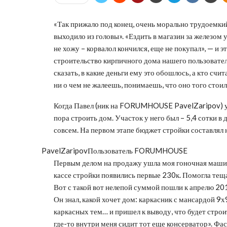
«Так прижало под конец, очень морально трудоемкий
выходило из головы». «Ездить в магазин за железом у
не хожу – корвалол кончился, еще не покупал», — и 
строительство кирпичного дома нашего пользовател
сказать, в какие деньги ему это обошлось, а кто сч
ни о чем не жалеешь, понимаешь, что оно того стои
Когда Павел (ник на FORUMHOUSE PavelZaripov) узн
пора строить дом. Участок у него был – 5,4 сотки в
совсем. На первом этапе бюджет стройки составлял 
PavelZaripov
Пользователь FORUMHOUSE
Первым делом на продажу ушла моя гоночная машина.
кассе стройки появились первые 230к. Помогла теща
Вот с такой вот нелепой суммой пошли к апрелю 20
Он знал, какой хочет дом: каркасник с мансардой 
каркасных тем… и пришел к выводу, что будет строи
где-то внутри меня сидит тот еще консерватор». Фас