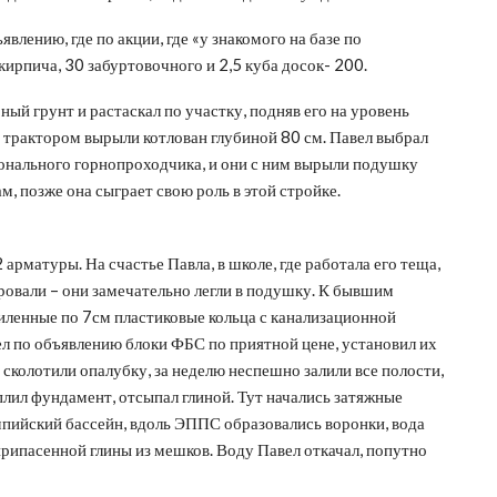
явлению, где по акции, где «у знакомого на базе по
ирпича, 30 забуртовочного и 2,5 куба досок- 200.
ный грунт и растаскал по участку, подняв его на уровень
с трактором вырыли котлован глубиной 80 см. Павел выбрал
онального горнопроходчика, и они с ним вырыли подушку
, позже она сыграет свою роль в этой стройке.
арматуры. На счастье Павла, в школе, где работала его теща,
овали – они замечательно легли в подушку. К бывшим
иленные по 7см пластиковые кольца с канализационной
ел по объявлению блоки ФБС по приятной цене, установил их
 сколотили опалубку, за неделю неспешно залили все полости,
еплил фундамент, отсыпал глиной. Тут начались затяжные
пийский бассейн, вдоль ЭППС образовались воронки, вода
рипасенной глины из мешков. Воду Павел откачал, попутно