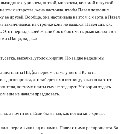
выходные с уровнем, ниткой, молотком, кельмой и жуткой
 на эти мытарства, жена настояла, чтобы Павел позвонил
 ее друзей. Вообще, она настаивала на этом с марта, а Павел
 заканчивался, на стройке конь не валялся. Павел сдался,
нь. Этот период своей жизни бок о бок с четырьмя молодыми
вами «Паща, нада…»
, сетка, высечка, уголок, кирпич. Но за две недели мы
ашел плиты ПБ, (на первом этаже у него ПК, но на
договорился, что заберет их в пятницу, заказал на этот
Строителя, поэтому плиты ему не отдадут. Уговорил отдать
ом еще не начали праздновать.
 пола почти нет. Если бы я знал, как потом мне кривые
залили перемычки над окнами и Павел с ними распрощался. За