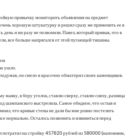
стойкую привычку мониторить объявления на предмет
 очень хорошую штукатурку и решил сразу же применить ее в
 день и ни разу не позвонили. Павел, который привык, что в
ели, все больше напрягался от этой пугающей тишины.
вла
ла ушло.
е подумав, он смело и красочно обматерил своих каменщиков.
у маяку, я беру уголок, ставлю сверху, ставлю снизу, разница
з под шампанского выстрелила. Самое обидное, что остыв и
омнил, что кривые стены не дали бы мне ровно постелить
я все нормально. Осталось позвонить и извиниться перед
л потратил на стройку 457820 рублей из 580000 (напомним,