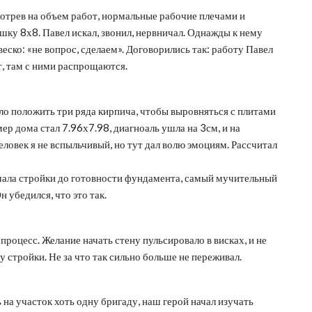
отрев на объем работ, нормальные рабочие плечами и
ушку 8х8. Павел искал, звонил, нервничал. Однажды к нему
еско: «не вопрос, сделаем». Договорились так: работу Павел
т, там с ними распрощаются.
ло положить три ряда кирпича, чтобы выровняться с плитами
ер дома стал 7.96х7.98, диагноаль ушла на 3см, и на
ловек я не вспыльчивый, но тут дал волю эмоциям. Рассчитал
 начала стройки до готовности фундамента, самый мучительный
 убедился, что это так.
роцесс. Желание начать стену пульсировало в висках, и не
 стройки. Не за что так сильно больше не переживал.
на участок хоть одну бригаду, наш герой начал изучать