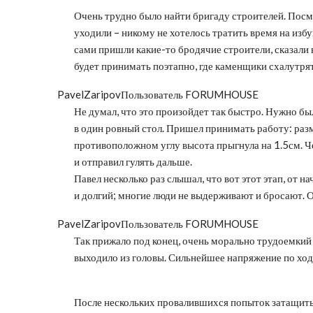
Очень трудно было найти бригаду строителей. Посм
уходили – никому не хотелось тратить время на изб
сами пришли какие-то бродячие строители, сказали в
будет принимать поэтапно, где каменщики схалутря
PavelZaripov
Пользователь FORUMHOUSE
Не думал, что это произойдет так быстро. Нужно бы
в один ровный стол. Пришел принимать работу: разм
противоположном углу высота прыгнула на 1.5см. Че
и отправил гулять дальше.
Павел несколько раз слышал, что вот этот этап, от
и долгий; многие люди не выдерживают и бросают. Он
PavelZaripov
Пользователь FORUMHOUSE
Так прижало под конец, очень морально трудоемкий п
выходило из головы. Сильнейшее напряжение по ходу
После нескольких провалившихся попыток затащить 