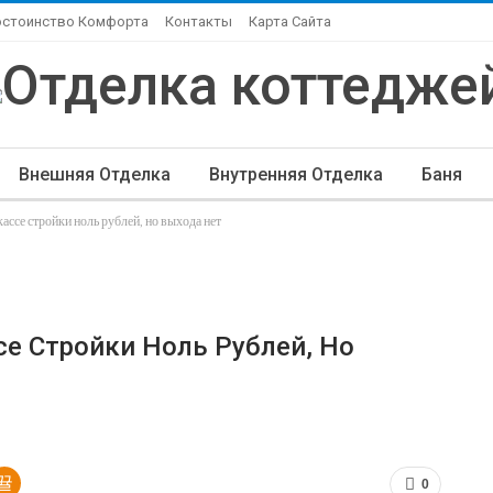
остоинство Комфорта
Контакты
Карта Сайта
Внешняя Отделка
Внутренняя Отделка
Баня
кассе стройки ноль рублей, но выхода нет
ндшафтный Дизайн
Элитная Отделка
Другие Ста
ссе Стройки Ноль Рублей, Но
0