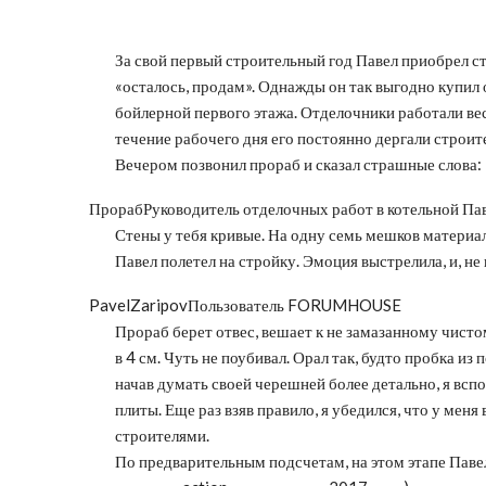
За свой первый строительный год Павел приобрел 
«осталось, продам». Однажды он так выгодно купил
бойлерной первого этажа. Отделочники работали весь
течение рабочего дня его постоянно дергали строит
Вечером позвонил прораб и сказал страшные слова:
Прораб
Руководитель отделочных работ в котельной Па
Стены у тебя кривые. На одну семь мешков материа
Павел полетел на стройку. Эмоция выстрелила, и, н
PavelZaripov
Пользователь FORUMHOUSE
Прораб берет отвес, вешает к не замазанному чистом
в 4 см. Чуть не поубивал. Орал так, будто пробка и
начав думать своей черешней более детально, я всп
плиты. Еще раз взяв правило, я убедился, что у мен
строителями.
По предварительным подсчетам, на этом этапе Паве