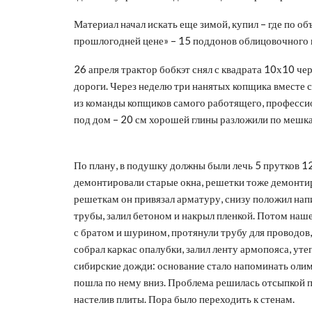
Материал начал искать еще зимой, купил – где по объ
прошлогодней цене» – 15 поддонов облицовочного к
26 апреля трактор бобкэт снял с квадрата 10х10 чер
дороги. Через неделю три нанятых копщика вместе 
из команды копщиков самого работящего, професси
под дом – 20 см хорошей глины разложили по мешкам
По плану, в подушку должны были лечь 5 прутков 12 
демонтировали старые окна, решетки тоже демонтир
решеткам он привязал арматуру, снизу положил нап
трубы, залил бетоном и накрыл пленкой. Потом наш
с братом и шурином, протянули трубу для проводов,
собрал каркас опалубки, залил ленту армопояса, ут
сибирские дожди: основание стало напоминать олим
пошла по нему вниз. Проблема решилась отсыпкой п
настелив плиты. Пора было переходить к стенам.