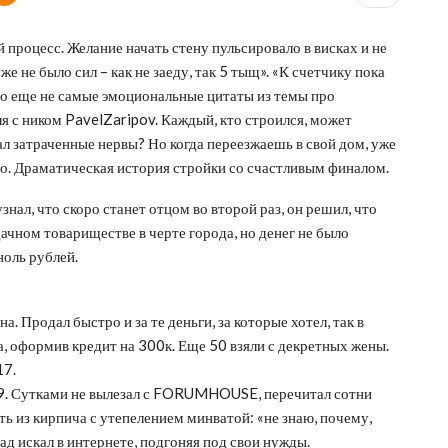
 процесс. Желание начать стену пульсировало в висках и не
же не было сил – как не заеду, так 5 тыщ». «К счетчику пока
это еще не самые эмоциональные цитаты из темы про
я с ником PavelZaripov. Каждый, кто строился, может
итал затраченные нервы? Но когда переезжаешь в свой дом, уже
ло. Драматическая история стройки со счастливым финалом.
ал, что скоро станет отцом во второй раз, он решил, что
 дачном товариществе в черте города, но денег не было
ноль рублей.
 Продал быстро и за те деньги, за которые хотел, так в
, оформив кредит на 300к. Еще 50 взяли с декретных жены.
17.
9х9. Сутками не вылезал с FORUMHOUSE, перечитал сотни
ть из кирпича с утепелением минватой: «не знаю, почему,
ад искал в интернете, подгоняя под свои нужды.