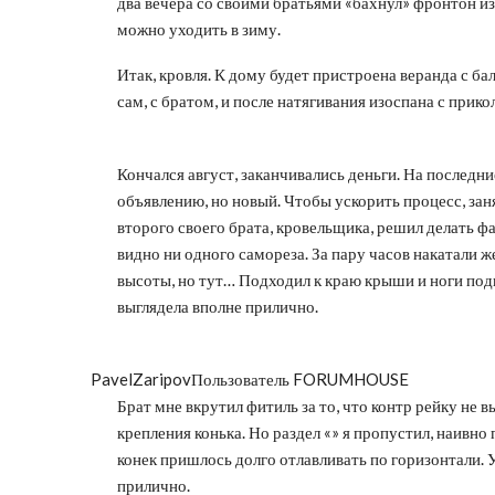
два вечера со своими братьями «бахнул» фронтон и
можно уходить в зиму.
Итак, кровля. К дому будет пристроена веранда с ба
сам, с братом, и после натягивания изоспана с прик
Кончался август, заканчивались деньги. На последни
объявлению, но новый. Чтобы ускорить процесс, зан
второго своего брата, кровельщика, решил делать фа
видно ни одного самореза. За пару часов накатали ж
высоты, но тут… Подходил к краю крыши и ноги под
выглядела вполне прилично.
PavelZaripov
Пользователь FORUMHOUSE
Брат мне вкрутил фитиль за то, что контр рейку не в
крепления конька. Но раздел «» я пропустил, наивно 
конек пришлось долго отлавливать по горизонтали. 
прилично.