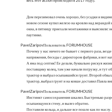
весь этот action происходил в 2017 году).
Дом перезимовал очень хорошо, без усадки и видим
новом сезоне купил железо на кровлю над верандой и
окна, в пятницу приехали монтажники и выяснили: н
паутинке.
PavelZaripov
Пользователь FORUMHOUSE
Почему у нас ничего не бывает с первого раза, вез
напряжения, беседы с директором фабрики, и вот н
А яма под септик! Ее делали, буквально рискуя жиз
поставщику колец, там уже начали погрузку, и тут о
трактор и выбрал осыпавшийся грунт. Второй обвал. 
трактор, выбрал грунт и на ковше доставил Павла вни
PavelZaripov
Пользователь FORUMHOUSE
Инстинкт самосохранения шкалил. Быстренько разро
осыпающуюся стену, и вылез обратно.
Поставили кольца, и дальше все пошло как по маслу.