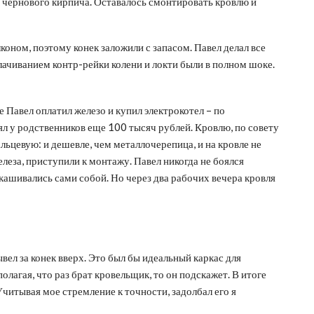
з чернового кирпича. Оставалось смонтировать кровлю и
лконом, поэтому конек заложили с запасом. Павел делал все
олачиванием контр-рейки колени и локти были в полном шоке.
е Павел оплатил железо и купил электрокотел – по
ял у родственников еще 100 тысяч рублей. Кровлю, по совету
льцевую: и дешевле, чем металлочерепица, и на кровле не
елеза, приступили к монтажу. Павел никогда не боялся
кашивались сами собой. Но через два рабочих вечера кровля
ывел за конек вверх. Это был бы идеальный каркас для
полагая, что раз брат кровельщик, то он подскажет. В итоге
Учитывая мое стремление к точности, задолбал его я