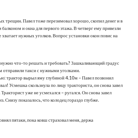
ых трещин. Павел тоже перезимовал хорошо, скопил денег и в
 балконом и окна для первого этажа. В четверг ему привезли
е хватает нужных уголков. Вопрос установки окон повис на
де нужно что-то решать и требовать? Зашкаливающий градус
ам отправили такси с нужными уголками.
нью: трактор вырыл яму глубиной 4.10м – Павел позвонил
бвал! Усмешка скользнула по лицу тракториста, он снова завел
Тракторист уже не усмехался – ругался. Он снова завел
з. Снизу показалось, что колодец гораздо глубже.
внял пятаки, пока ковш страховал меня, держа