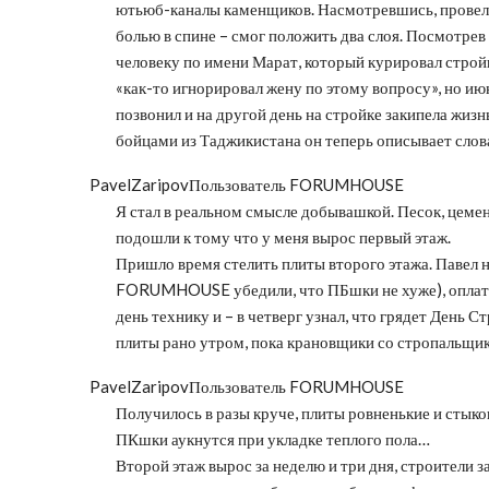
ютьюб-каналы каменщиков. Насмотревшись, провел 
болью в спине – смог положить два слоя. Посмотрев
человеку по имени Марат, который курировал стройку
«как-то игнорировал жену по этому вопросу», но июнь
позвонил и на другой день на стройке закипела жиз
бойцами из Таджикистана он теперь описывает сло
PavelZaripov
Пользователь FORUMHOUSE
Я стал в реальном смысле добывашкой. Песок, цемент
подошли к тому что у меня вырос первый этаж.
Пришло время стелить плиты второго этажа. Павел н
FORUMHOUSE убедили, что ПБшки не хуже), оплатил, 
день технику и – в четверг узнал, что грядет День 
плиты рано утром, пока крановщики со стропальщик
PavelZaripov
Пользователь FORUMHOUSE
Получилось в разы круче, плиты ровненькие и стыков
ПКшки аукнутся при укладке теплого пола…
Второй этаж вырос за неделю и три дня, строители 