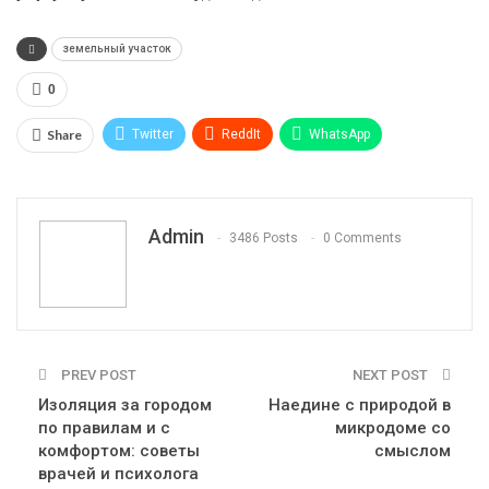
земельный участок
0
Share
Twitter
ReddIt
WhatsApp
Pinterest
Эл. адрес
Telegram
VK
Viber
Print
OK.ru
Admin
3486 Posts
0 Comments
PREV POST
NEXT POST
Изоляция за городом
Наедине с природой в
по правилам и с
микродоме со
комфортом: советы
смыслом
врачей и психолога