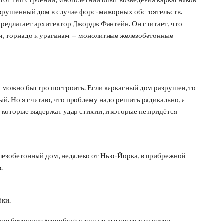
азрушенный дом в случае форс-мажорных обстоятельств.
редлагает архитектор Джордж Фантейн. Он считает, что
м, торнадо и ураганам — монолитные железобетонные
 можно быстро построить. Если каркасный дом разрушен, то
вый. Но я считаю, что проблему надо решить радикально, а
 которые выдержат удар стихии, и которые не придётся
лезобетонный дом, недалеко от Нью-Йорка, в прибрежной
.
бки.
ую бетонную «коробку» площадью в несколько сотен