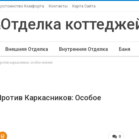
Достоинство Комфорта
Контакты
Карта Сайта
Внешняя Отделка
Внутренняя Отделка
Баня
отив каркасников: особое мнение
ндшафтный Дизайн
Элитная Отделка
Другие Ста
ротив Каркасников: Особое
0