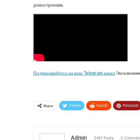
домостроения.
Подписывайтесь на наш Telegram канал
Эксклюзивн
Share
Twitter
ReddIt
Pinterest
Print
OK.ru
Admin
3487 Posts
0 Commen