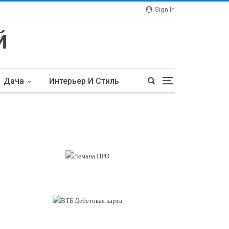
Sign In
Дача
Интерьер И Стиль
тьи