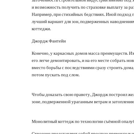
и возможность получить по страховке выплату за р
Например, при стихийных бедствиях. Иной подход п
лучший вариант для зон, подверженных наводнения
коттеджи.
Джордж Фантейн
Конечно, у каркасных домов масса преимуществ. Их
его легче демонтировать, и на его месте собрать но
вместо борьбы с последствиями сразу строить дома,
потом пускать под слом.
Чтобы доказать свою правоту, Джордж построил же
зоне, подверженной ураганным ветрам и затоплению
Монолитный коттедж по технологии съёмной опалу
Строение представляет собой простую прямоугольн