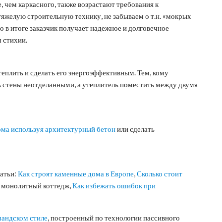
 чем каркасного, также возрастают требования к
тяжелую строительную технику, не забываем о т.н. «мокрых
о в итоге заказчик получает надежное и долговечное
 стихии.
плить и сделать его энергоэффективным. Тем, кому
ь стены неотделанными, а утеплитель поместить между двумя
ома используя архитектурный бетон
или сделать
атьи:
Как строят каменные дома в Европе
,
Сколько стоит
ь монолитный коттедж,
Как избежать ошибок при
мандском стиле
, построенный по технологии пассивного