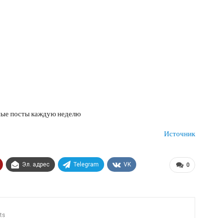
ые посты каждую неделю
Источник
Эл. адрес
Telegram
VK
0
ts