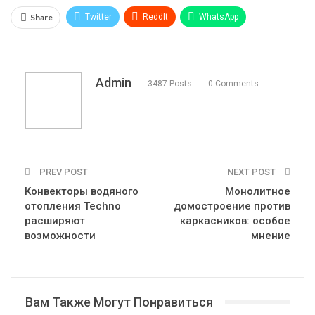
Share
Twitter
ReddIt
WhatsApp
Pinterest
Эл. адрес
Telegram
VK
Viber
Print
OK.ru
Admin
3487 Posts
0 Comments
PREV POST
NEXT POST
Конвекторы водяного
Монолитное
отопления Techno
домостроение против
расширяют
каркасников: особое
возможности
мнение
Вам Также Могут Понравиться