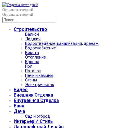
Отделка коттеджей
Отделка коттеджей
Строительство
Балкон
Лоджия
Водоотведение, канализация, дренаж
Водоснабжение
Ворота
Отопление
Кровля
Пол
Потолок
Печи и камины
Стены
Электричество
Видео
Внешняя Отделка
Внутренняя Отделка
Баня
Дача
Сад и огород
Интерьер И Стиль
Ландшафтный Дизайн