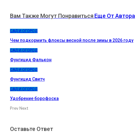
Вам Также Могут Понравиться
Еще От Автора
САД И ОГОРОД
Чем подкормить флоксы весной после зимы в 2026 году
САД И ОГОРОД
Фунгицид Фалькон
САД И ОГОРОД
Фунгицид Свитч
САД И ОГОРОД
Удобрение борофоска
Prev
Next
Оставьте Ответ