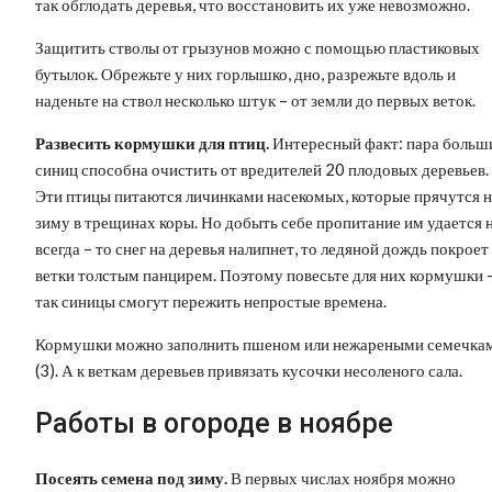
так обглодать деревья, что восстановить их уже невозможно.
Защитить стволы от грызунов можно с помощью пластиковых
бутылок. Обрежьте у них горлышко, дно, разрежьте вдоль и
наденьте на ствол несколько штук – от земли до первых веток.
Развесить кормушки для птиц.
Интересный факт: пара больш
синиц способна очистить от вредителей 20 плодовых деревьев.
Эти птицы питаются личинками насекомых, которые прячутся н
зиму в трещинах коры. Но добыть себе пропитание им удается 
всегда – то снег на деревья налипнет, то ледяной дождь покроет
ветки толстым панцирем. Поэтому повесьте для них кормушки 
так синицы смогут пережить непростые времена.
Кормушки можно заполнить пшеном или нежареными семечка
(3). А к веткам деревьев привязать кусочки несоленого сала.
Работы в огороде в ноябре
Посеять семена под зиму.
В первых числах ноября можно