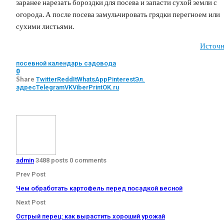
заранее нарезать бороздки для посева и запасти сухой земли с
огорода. А после посева замульчировать грядки перегноем или
сухими листьями.
Источн
посевной календарь садовода
0
Share
Twitter
ReddIt
WhatsApp
Pinterest
Эл.
адрес
Telegram
VK
Viber
Print
OK.ru
admin
3488 posts
0 comments
Prev Post
Чем обработать картофель перед посадкой весной
Next Post
Острый перец: как вырастить хороший урожай