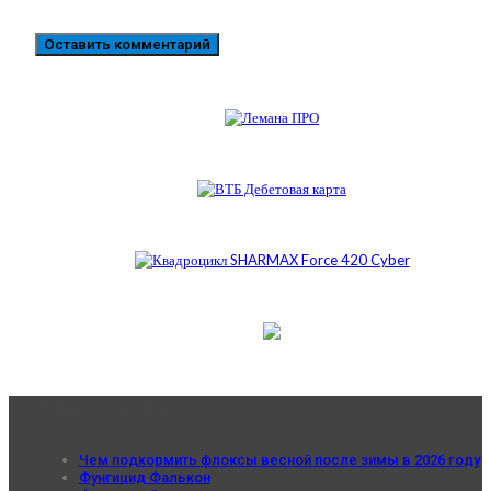
Новые Записи
Чем подкормить флоксы весной после зимы в 2026 году
Фунгицид Фалькон