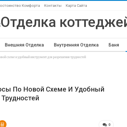
Достоинство Комфорта
Контакты
Карта Сайта
Внешняя Отделка
Внутренняя Отделка
Баня
овой схеме и удобный инструмент для разрешения трудностей
ндшафтный Дизайн
Элитная Отделка
Другие Ста
осы По Новой Схеме И Удобный
 Трудностей
0