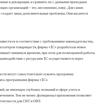
енные в декларации, и сравнить их с данными приходных
ющих организаций – это, несомненно, плюс. Для самих
 создает лишь дополнительные проблемы. Они касаются
ивести ее в соответствие с требованиями законодательства,
ухгалтеров товариществ, фирма «1С» разработала новое
анимает минимум времени, при этом для полноценной работы
заимодействие с ресурсами 1С осуществляется через
еств могут самостоятельно освоить программу
ались программами фирмы «1С».
ей, не имеющих глубоких познаний в сфере учета и
чением. Тем не менее, функционал приложения позволяет
отчетности для СНТ и ОНТ.