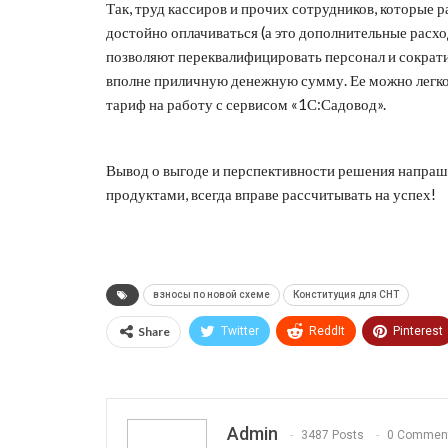
Так, труд кассиров и прочих сотрудников, которые 
достойно оплачиваться (а это дополнительные расх
позволяют переквалифицировать персонал и сократ
вполне приличную денежную сумму. Ее можно легко 
тариф на работу с сервисом «1С:Садовод».
Вывод о выгоде и перспективности решения напраши
продуктами, всегда вправе рассчитывать на успех!
взносы по новой схеме
Конституция для СНТ
Share
Twitter
ReddIt
Pinterest
Print
OK.ru
Admin
3487 Posts
0 Commen