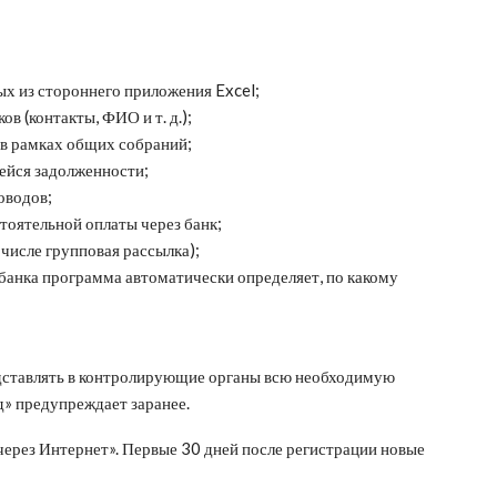
х из стороннего приложения Excel;
 (контакты, ФИО и т. д.);
 в рамках общих собраний;
ейся задолженности;
оводов;
тоятельной оплаты через банк;
числе групповая рассылка);
банка программа автоматически определяет, по какому
дставлять в контролирующие органы всю необходимую
д» предупреждает заранее.
ерез Интернет». Первые 30 дней после регистрации новые