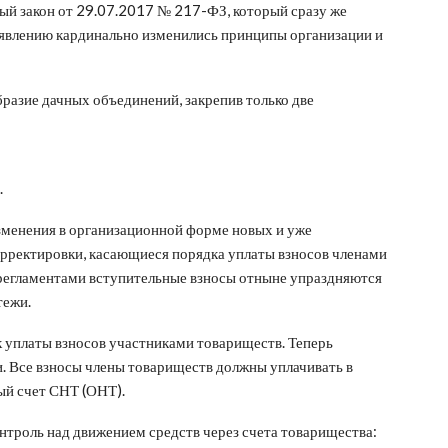
ный закон от 29.07.2017 № 217-ФЗ, который сразу же
оявлению кардинально изменились принципы организации и
разие дачных объединений, закрепив только две
.
изменения в организационной форме новых и уже
рректировки, касающиеся порядка уплаты взносов членами
 регламентами вступительные взносы отныне упраздняются
тежи.
 уплаты взносов участниками товариществ. Теперь
. Все взносы члены товариществ должны уплачивать в
ый счет СНТ (ОНТ).
онтроль над движением средств через счета товарищества: