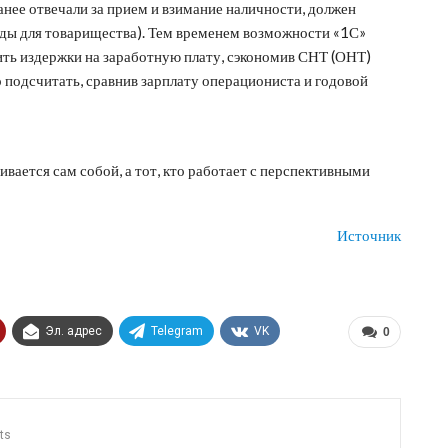
ранее отвечали за прием и взимание наличности, должен
оды для товарищества). Тем временем возможности «1С»
ить издержки на заработную плату, сэкономив СНТ (ОНТ)
подсчитать, сравнив зарплату операциониста и годовой
вается сам собой, а тот, кто работает с перспективными
Источник
Эл. адрес
Telegram
VK
0
ts