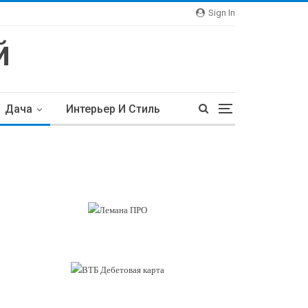
Sign In
Дача
Интерьер И Стиль
тьи