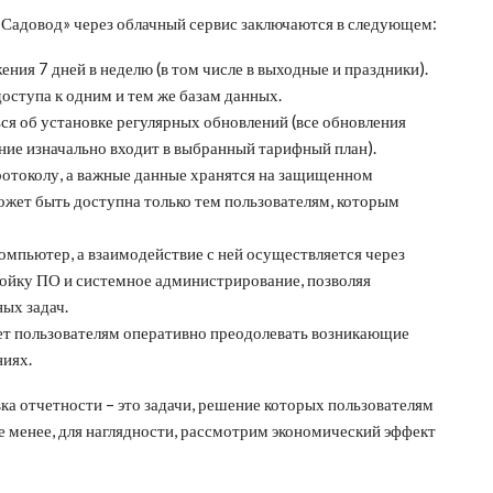
Садовод» через облачный сервис заключаются в следующем:
ия 7 дней в неделю (в том числе в выходные и праздники).
ступа к одним и тем же базам данных.
я об установке регулярных обновлений (все обновления
ание изначально входит в выбранный тарифный план).
отоколу, а важные данные хранятся на защищенном
жет быть доступна только тем пользователям, которым
омпьютер, а взаимодействие с ней осуществляется через
ройку ПО и системное администрирование, позволяя
ых задач.
ет пользователям оперативно преодолевать возникающие
ниях.
вка отчетности – это задачи, решение которых пользователям
е менее, для наглядности, рассмотрим экономический эффект