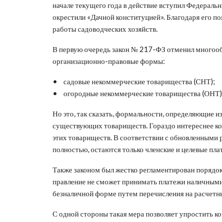
начале текущего года в действие вступил Федераль
окрестили «Дачной конституцией». Благодаря его п
работы садоводческих хозяйств.
В первую очередь закон № 217-ФЗ отменил многооб
организационно-правовые формы:
• садовые некоммерческие товарищества (СНТ);
• огородные некоммерческие товарищества (ОНТ)
Но это, так сказать, формальности, определяющие 
существующих товариществ. Гораздо интереснее ко
этих товариществ. В соответствии с обновленными
полностью, остаются только членские и целевые пла
Также законом был жестко регламентирован порядок
правление не сможет принимать платежи наличными
безналичной форме путем перечисления на расчетн
С одной стороны такая мера позволяет упростить к