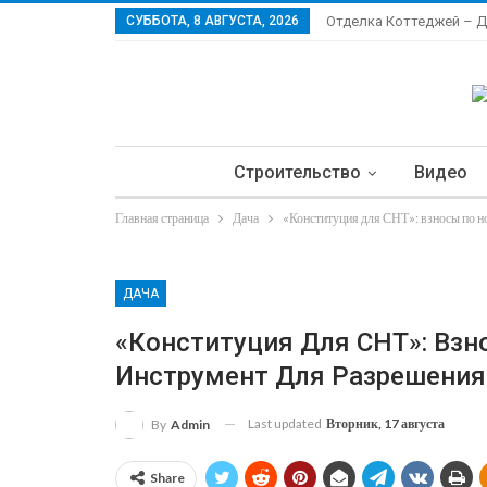
СУББОТА, 8 АВГУСТА, 2026
Отделка Коттеджей – 
Строительство
Видео
Главная страница
Дача
«Конституция для СНТ»: взносы по н
Ла
ДАЧА
«Конституция Для СНТ»: Взн
Инструмент Для Разрешения
Last updated
Вторник, 17 августа
By
Admin
Share