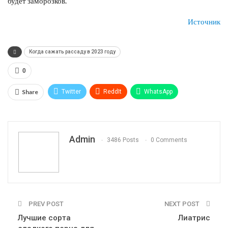
будет заморозков.
Источник
Когда сажать рассаду в 2023 году
0
Share
Twitter
ReddIt
WhatsApp
Pinterest
Эл. адрес
Telegram
VK
Viber
Print
OK.ru
Admin
3486 Posts
0 Comments
PREV POST
NEXT POST
Лучшие сорта
Лиатрис