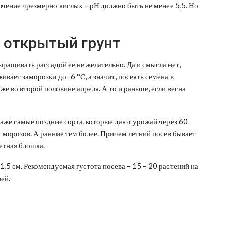
ючение чрезмерно кислых – рН должно быть не менее 5,5. Но
в открытый грунт
ыращивать рассадой ее не желательно. Да и смысла нет,
вает заморозки до -6 °С, а значит, посеять семена в
е во второй половине апреля. А то и раньше, если весна
 Даже самые поздние сорта, которые дают урожай через 60
 морозов. А ранние тем более. Причем летний посев бывает
етная блошка
.
1,5 см. Рекомендуемая густота посева – 15 – 20 растений на
ней.