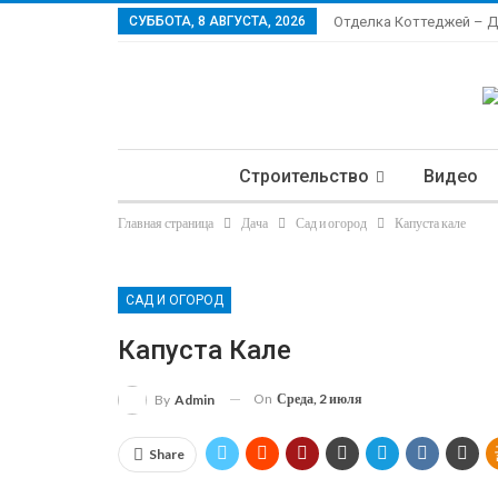
СУББОТА, 8 АВГУСТА, 2026
Отделка Коттеджей – 
Строительство
Видео
Главная страница
Дача
Сад и огород
Капуста кале
Ла
САД И ОГОРОД
Капуста Кале
On
Среда, 2 июля
By
Admin
Share