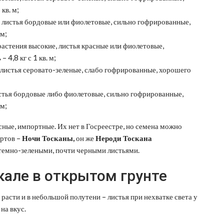
кв. м;
, листья бордовые или фиолетовые, сильно гофрированные,
 м;
растения высокие, листья красные или фиолетовые,
4,8 кг с 1 кв. м;
, листья серовато-зеленые, слабо гофрированные, хорошего
истья бордовые либо фиолетовые, сильно гофрированные,
 м;
есные, импортные. Их нет в Госреестре, но семена можно
ортов –
Ночи Тосканы
,
он же
Неро
ди
Тоскана
с темно-зелеными, почти черными листьями.
але в открытом грунте
расти и в небольшой полутени – листья при нехватке света у
на вкус.