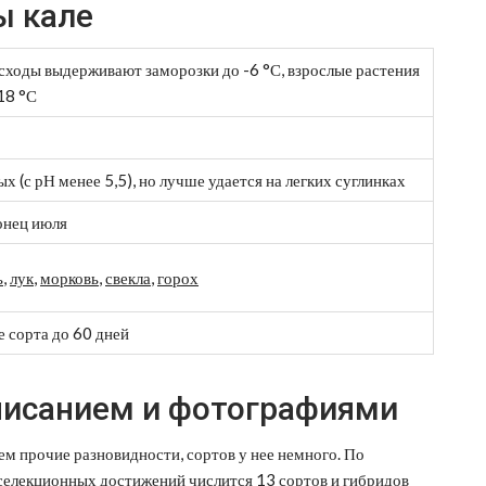
ы кале
всходы выдерживают заморозки до -6 °С, взрослые растения
18 °С
х (с рН менее 5,5), но лучше удается на легких суглинках
онец июля
ь
,
лук
,
морковь
,
свекла
,
горох
е сорта до 60 дней
описанием и фотографиями
чем прочие разновидности, сортов у нее немного. По
селекционных достижений числится 13 сортов и гибридов