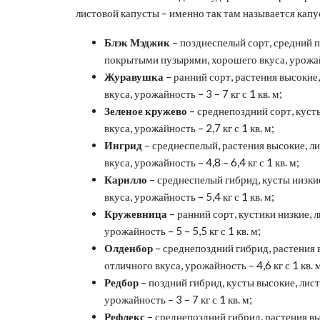
листовой капусты – именно так там называется капус
Блэк
Мэджик
– позднеспелый сорт, средний п
покрытыми пузырями, хорошего вкуса, урожайно
Журавушка
– ранний сорт, растения высокие
вкуса, урожайность – 3 – 7 кг с 1 кв. м;
Зеленое кружево
– среднепоздний сорт, куст
вкуса, урожайность – 2,7 кг с 1 кв. м;
Ингрид
– среднеспелый, растения высокие, л
вкуса, урожайность – 4,8 – 6,4 кг с 1 кв. м;
Карилло
– среднеспелый гибрид, кусты низки
вкуса, урожайность – 5,4 кг с 1 кв. м;
Кружевница
– ранний сорт, кустики низкие, 
урожайность – 5 – 5,5 кг с 1 кв. м;
Олденбор
– среднепоздний гибрид, растения 
отличного вкуса, урожайность – 4,6 кг с 1 кв. 
Редбор
– поздний гибрид, кусты высокие, лис
урожайность – 3 – 7 кг с 1 кв. м;
Рефлекс
– среднепоздний гибрид, растения вы