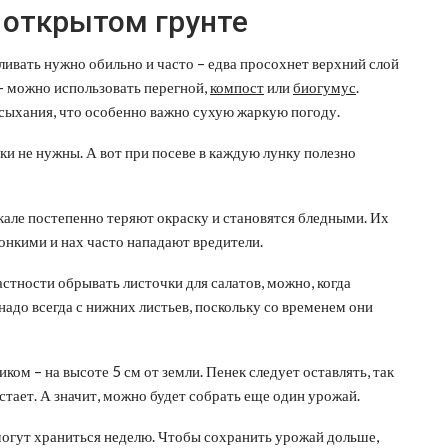
в открытом грунте
оливать нужно обильно и часто – едва просохнет верхний слой
– можно использовать перегной,
компост
или
биогумус
.
сыхания, что особенно важно сухую жаркую погоду.
ки не нужны. А вот при посеве в каждую лунку полезно
кале постепенно теряют окраску и становятся бледными. Их
онкими и нах часто нападают вредители.
стности обрывать листочки для салатов, можно, когда
надо всегда с нижних листьев, поскольку со временем они
ом – на высоте 5 см от земли. Пенек следует оставлять, так
стает. А значит, можно будет собрать еще один урожай.
 могут храниться неделю. Чтобы сохранить урожай дольше,