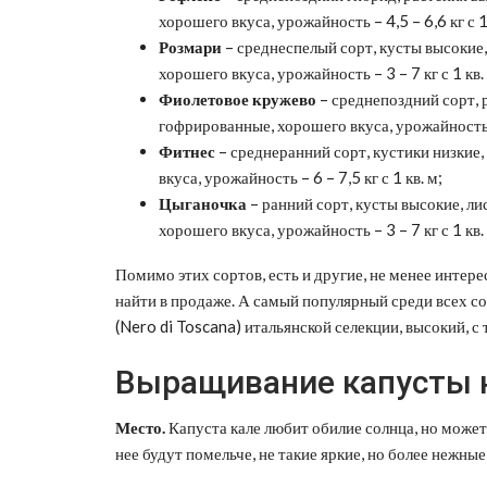
хорошего вкуса, урожайность – 4,5 – 6,6 кг с 1 
Розмари
– среднеспелый сорт, кусты высокие
хорошего вкуса, урожайность – 3 – 7 кг с 1 кв.
Фиолетовое кружево
– среднепоздний сорт, 
гофрированные, хорошего вкуса, урожайность – 
Фитнес
– среднеранний сорт, кустики низкие
вкуса, урожайность – 6 – 7,5 кг с 1 кв. м;
Цыганочка
– ранний сорт, кусты высокие, л
хорошего вкуса, урожайность – 3 – 7 кг с 1 кв.
Помимо этих сортов, есть и другие, не менее интер
найти в продаже. А самый популярный среди всех с
(Nero di Toscana) итальянской селекции, высокий, 
Выращивание капусты к
Место.
Капуста кале любит обилие солнца, но может 
нее будут помельче, не такие яркие, но более нежные 