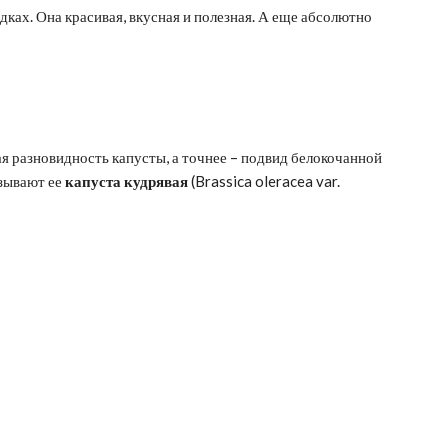
ядках. Она красивая, вкусная и полезная. А еще абсолютно
вая разновидность капусты, а точнее – подвид белокочанной
азывают ее
капуста кудрявая
(Brassica oleracea var.