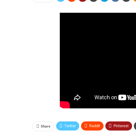
Share
Twitter
ReddIt
Pinterest