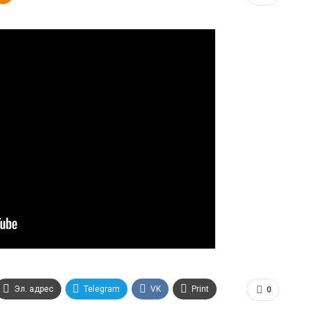
Эл. адрес
Telegram
VK
Print
0