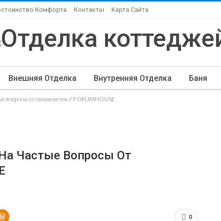
остоинство Комфорта
Контакты
Карта Сайта
Внешняя Отделка
Внутренняя Отделка
Баня
стые вопросы от специалистов // FORUMHOUSE
ндшафтный Дизайн
Элитная Отделка
Другие Ста
 На Частые Вопросы От
E
0