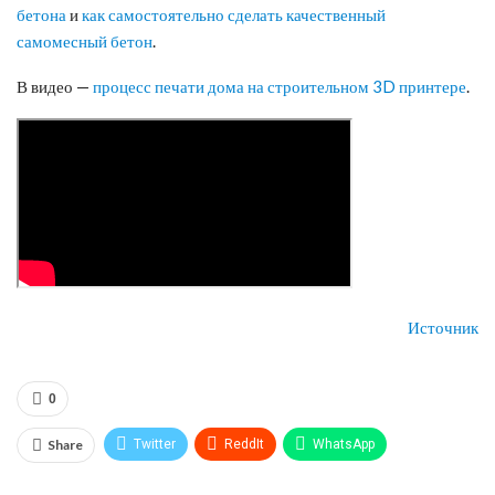
бетона
и
как самостоятельно сделать качественный
самомесный бетон
.
В видео —
процесс печати дома на строительном 3D принтере
.
Источник
0
Share
Twitter
ReddIt
WhatsApp
Pinterest
Эл. адрес
Telegram