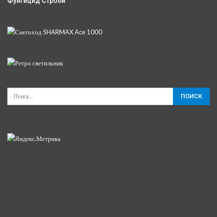
Фунгицид Строби