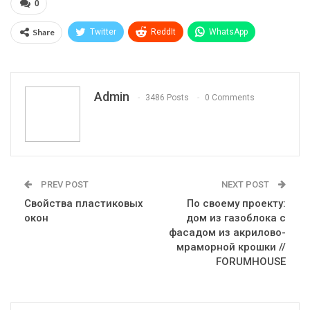
0
Share
Twitter
ReddIt
WhatsApp
Pinterest
Эл. адрес
Telegram
VK
Viber
Print
OK.ru
Admin
3486 Posts
0 Comments
PREV POST
NEXT POST
Свойства пластиковых
По своему проекту:
окон
дом из газоблока с
фасадом из акрилово-
мраморной крошки //
FORUMHOUSE