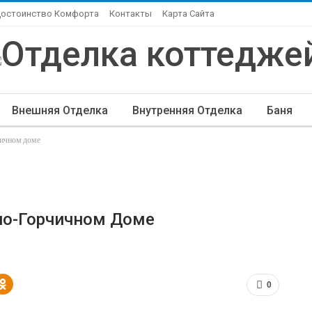
Достоинство Комфорта
Контакты
Карта Сайта
Внешняя Отделка
Внутренняя Отделка
Баня
чичном доме
ндшафтный Дизайн
Элитная Отделка
Другие Ста
но-Горчичном Доме
0