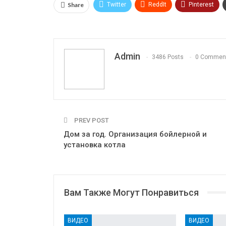
Share
Twitter
ReddIt
Pinterest
OK.ru
Admin
3486 Posts
0 Commen
PREV POST
Дом за год. Организация бойлерной и
установка котла
Вам Также Могут Понравиться
ВИДЕО
ВИДЕО