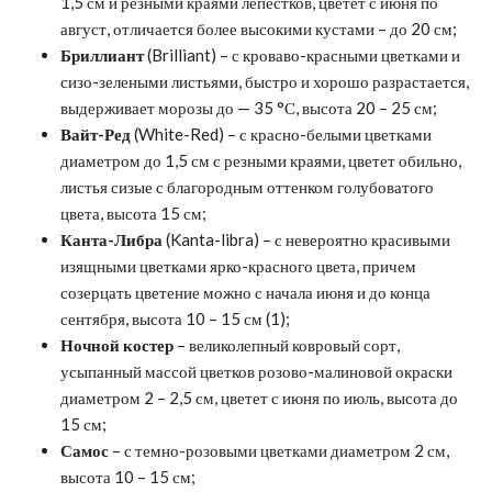
1,5 см и резными краями лепестков, цветет с июня по
август, отличается более высокими кустами – до 20 см;
Бриллиант
(Brilliant) – с кроваво-красными цветками и
сизо-зелеными листьями, быстро и хорошо разрастается,
выдерживает морозы до — 35 °С, высота 20 – 25 см;
Вайт-Ред
(White-Red) – с красно-белыми цветками
диаметром до 1,5 см с резными краями, цветет обильно,
листья сизые с благородным оттенком голубоватого
цвета, высота 15 см;
Канта-Либра
(Kanta-libra) – с невероятно красивыми
изящными цветками ярко-красного цвета, причем
созерцать цветение можно с начала июня и до конца
сентября, высота 10 – 15 см (1);
Ночной костер
– великолепный ковровый сорт,
усыпанный массой цветков розово-малиновой окраски
диаметром 2 – 2,5 см, цветет с июня по июль, высота до
15 см;
Самос
– с темно-розовыми цветками диаметром 2 см,
высота 10 – 15 см;