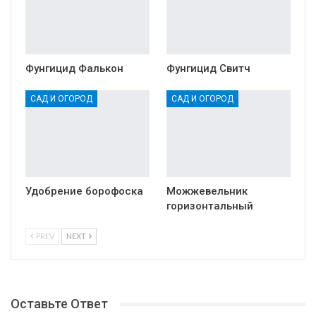
Фунгицид Фалькон
Фунгицид Свитч
САД И ОГОРОД
САД И ОГОРОД
Удобрение борофоска
Можжевельник
горизонтальный
PREV
NEXT
Оставьте Ответ