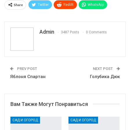
Share
Twitter
ReddIt
WhatsApp
Pinterest
Эл. адрес
Telegram
VK
Viber
Print
OK.ru
Admin
3487 Posts
0 Comments
PREV POST
NEXT POST
Яблоня Спартан
Голубика Дюк
Вам Также Могут Понравиться
САД И ОГОРОД
САД И ОГОРОД