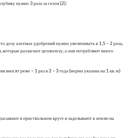
лубику нужно 3 раза за сезон (2):
то дозу азотных удобрений нужно увеличивать в 1,5 – 2 раза,
, которые разлагают целлюлозу, а они потребляют много
вносят реже – 1 раз в 2 – 3 года (норма указана на 1 кв. м)
расывают в приствольном круге и заделывают в землю на
тически все посадки, но для голубики это необходимость –