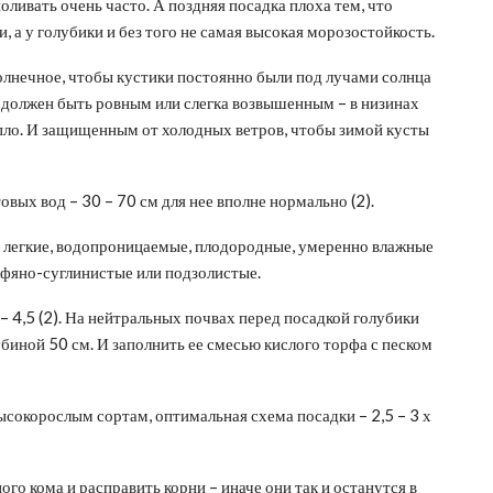
оливать очень часто. А поздняя посадка плоха тем, что
 а у голубики и без того не самая высокая морозостойкость.
лнечное, чтобы кустики постоянно были под лучами солнца
к должен быть ровным или слегка возвышенным – в низинах
епло. И защищенным от холодных ветров, чтобы зимой кусты
овых вод – 30 – 70 см для нее вполне нормально (2).
 легкие, водопроницаемые, плодородные, умеренно влажные
рфяно-суглинистые или подзолистые.
– 4,5 (2). На нейтральных почвах перед посадкой голубики
биной 50 см. И заполнить ее смесью кислого торфа с песком
сокорослым сортам, оптимальная схема посадки – 2,5 – 3 х
го кома и расправить корни – иначе они так и останутся в