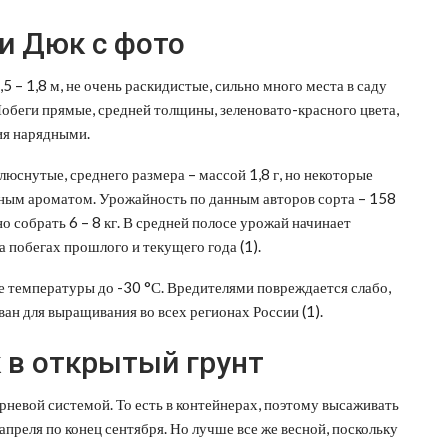
и Дюк с фото
5 – 1,8 м, не очень раскидистые, сильно много места в саду
Побеги прямые, средней толщины, зеленовато-красного цвета,
ия нарядными.
люснутые, среднего размера – массой 1,8 г, но некоторые
нежным ароматом. Урожайность по данным авторов сорта – 158
жно собрать 6 – 8 кг. В средней полосе урожай начинает
а побегах прошлого и текущего года (1).
 температуры до -30 °С. Вредителями повреждается слабо,
ван для выращивания во всех регионах России (1).
 в открытый грунт
невой системой. То есть в контейнерах, поэтому высаживать
 апреля по конец сентября. Но лучше все же весной, поскольку