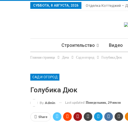
СУББОТА, 8 АВГУСТА, 2026
Отделка Коттеджей – 
Строительство
Видео
Главная страница
Дача
Сад и огород
Голубика Дюк
Ла
САД И ОГОРОД
Голубика Дюк
Last updated
Понедельник, 29 июля
By
Admin
Share