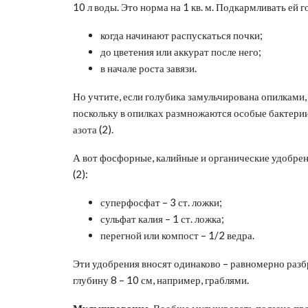
10 л воды. Это норма на 1 кв. м. Подкармливать ей го
когда начинают распускаться почки;
до цветения или аккурат после него;
в начале роста завязи.
Но учтите, если голубика замульчирована опилками, 
поскольку в опилках размножаются особые бактерии
азота (2).
А вот фосфорные, калийные и органические удобрения 
(2):
суперфосфат – 3 ст. ложки;
сульфат калия – 1 ст. ложка;
перегной или компост – 1/2 ведра.
Эти удобрения вносят одинаково – равномерно разб
глубину 8 – 10 см, например, граблями.
Мульчирование.
Вообще мульчировать полезно прак