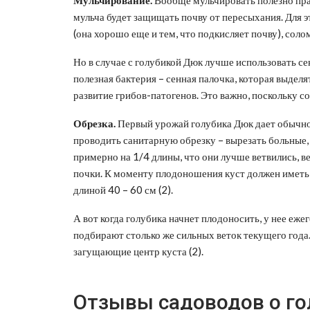
мульча будет защищать почву от пересыхания. Для 
(она хорошо еще и тем, что подкисляет почву), соло
Но в случае с голубикой Дюк лучше использовать се
полезная бактерия – сенная палочка, которая выделя
развитие грибов-патогенов. Это важно, поскольку со
Обрезка.
Первый урожай голубика Дюк дает обычно в
проводить санитарную обрезку – вырезать больные,
примерно на 1/4 длины, что они лучше ветвились, 
почки. К моменту плодоношения куст должен иметь
длиной 40 – 60 см (2).
А вот когда голубика начнет плодоносить, у нее ежег
подбирают столько же сильных веток текущего года.
загущающие центр куста (2).
Отзывы садоводов о го