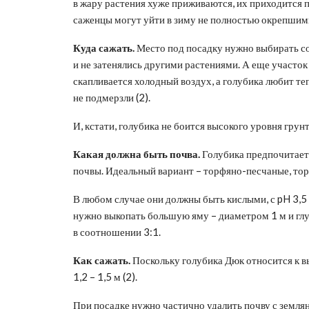
в жару растения хуже приживаются, их приходится п
саженцы могут уйти в зиму не полностью окрепшими,
Куда сажать.
Место под посадку нужно выбирать со
и не затенялись другими растениями. А еще участо
скапливается холодный воздух, а голубика любит т
не подмерзли (2).
И, кстати, голубика не боится высокого уровня грунт
Какая должна быть почва.
Голубика предпочитает
почвы. Идеальный вариант – торфяно-песчаные, то
В любом случае они должны быть кислыми, с pH 3,5 
нужно выкопать большую яму – диаметром 1 м и глу
в соотношении 3:1.
Как сажать.
Поскольку голубика Дюк относится к вы
1,2 – 1,5 м (2).
При посадке нужно частично удалить почву с земляно