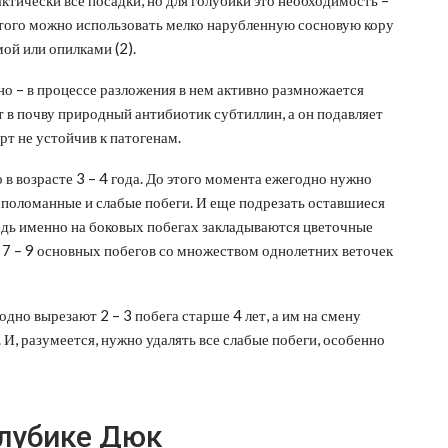
этого можно использовать мелко нарубленную сосновую кору
мой или опилками (2).
но – в процессе разложения в нем активно размножается
т в почву природный антибиотик субтиллин, а он подавляет
рт не устойчив к патогенам.
 возрасте 3 – 4 года. До этого момента ежегодно нужно
 поломанные и слабые побеги. И еще подрезать оставшиеся
ведь именно на боковых побегах закладываются цветочные
 7 – 9 основных побегов со множеством однолетних веточек
одно вырезают 2 – 3 побега старше 4 лет, а им на смену
 И, разумеется, нужно удалять все слабые побеги, особенно
лубике Дюк