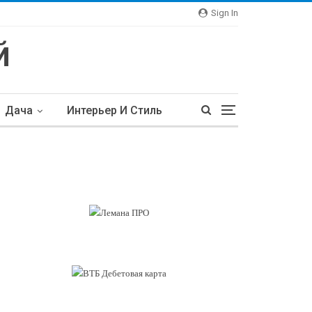
Sign In
Дача
Интерьер И Стиль
тьи