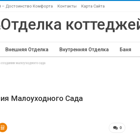
й – Достоинство Комфорта
Контакты
Карта Сайта
Внешняя Отделка
Внутренняя Отделка
Баня
 создания малоуходного сада
ндшафтный Дизайн
Элитная Отделка
Другие Ста
ния Малоуходного Сада
0