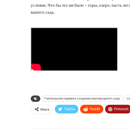
условие. Что бы это ни было – горы, озеро, часть лес
вашего сада.
Голландские правила создания малоуходного сада
со
Share
Twitter
ReddIt
Pinterest
Print
OK.ru