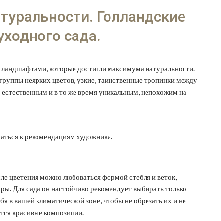
атуральности. Голландские
уходного сада.
 ландшафтами, которые достигли максимума натуральности.
группы неярких цветов, узкие, таинственные тропинки между
 естественным и в то же время уникальным, непохожим на
шаться к рекомендациям художника.
осле цветения можно любоваться формой стебля и веток,
оры. Для сада он настойчиво рекомендует выбирать только
бя в вашей климатической зоне, чтобы не обрезать их и не
атся красивые композиции.