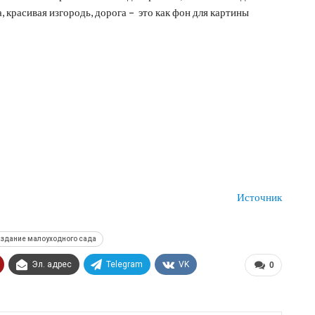
а, красивая изгородь, дорога – это как фон для картины
Источник
здание малоуходного сада
Эл. адрес
Telegram
VK
0