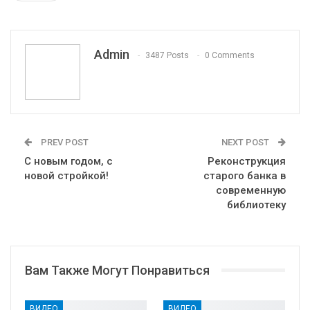
Pinterest
Эл. адрес
Telegram
VK
Viber
Print
OK.ru
Admin
3487 Posts
0 Comments
PREV POST
NEXT POST
С новым годом, с
Реконструкция
новой стройкой!
старого банка в
современную
библиотеку
Вам Также Могут Понравиться
ВИДЕО
ВИДЕО