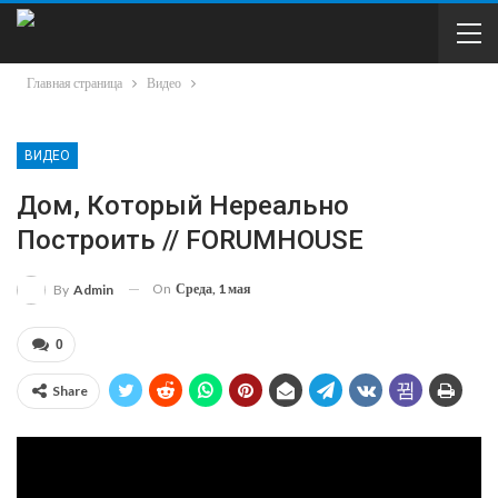
Главная страница
Видео
ВИДЕО
Дом, Который Нереально
Построить // FORUMHOUSE
On
Среда, 1 мая
By
Admin
0
Share