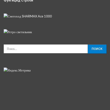
Фунгицид Строби