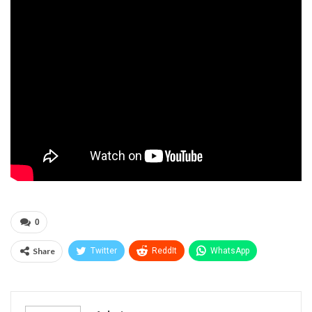
0
Share
Twitter
ReddIt
WhatsApp
Pinterest
Эл. адрес
Telegram
VK
Viber
Print
OK.ru