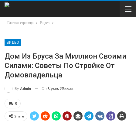
Главная страница
Видео
ВИДЕО
Дом Из Бруса За Миллион Своими
Силами: Советы По Стройке От
Домовладельца
On
Среда, 30 июля
By
Admin
0
Share