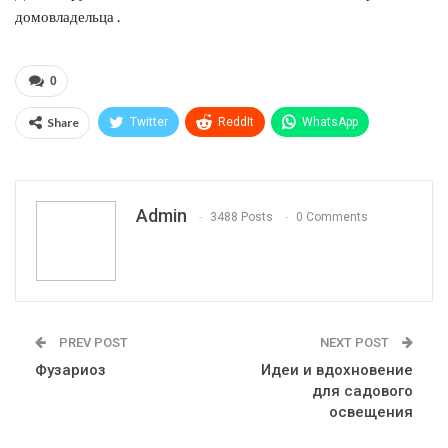
домовладельца .
0
Share
Twitter
ReddIt
WhatsApp
Pinterest
Эл. адрес
Telegram
VK
Viber
Print
OK.ru
Admin
3488 Posts
0 Comments
PREV POST
NEXT POST
Фузариоз
Идеи и вдохновение
для садового
освещения