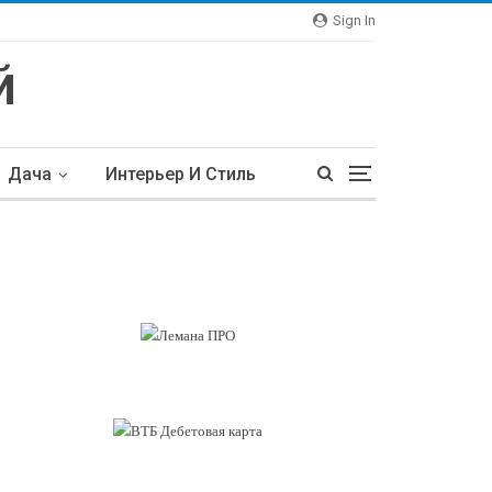
Sign In
Дача
Интерьер И Стиль
тьи