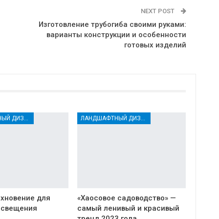
NEXT POST
й
Изготовление трубогиба своими руками:
варианты конструкции и особенности
готовых изделий
ЛАНДШАФТНЫЙ ДИЗАЙН
ЛАНДШАФТНЫЙ ДИЗАЙН
охновение для
«Хаосовое садоводство» —
освещения
самый ленивый и красивый
тренд 2023 года