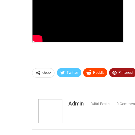
Share
Twitter
ReddIt
Pinterest
Print
OK.ru
Admin
3486 Posts
0 Commen