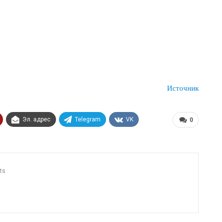
Источник
Эл. адрес
Telegram
VK
0
ts