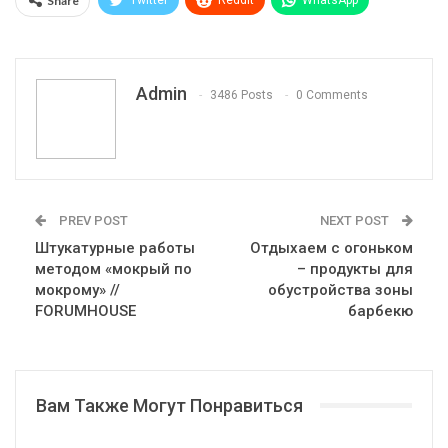
Share
Pinterest
Эл. адрес
Telegram
VK
Viber
Print
OK.ru
Admin
3486 Posts
0 Comments
PREV POST
NEXT POST
Штукатурные работы
Отдыхаем с огоньком
методом «мокрый по
– продукты для
мокрому» //
обустройства зоны
FORUMHOUSE
барбекю
Вам Также Могут Понравиться