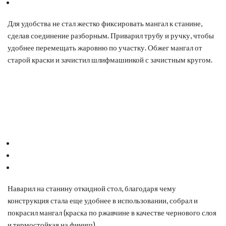
Для удобства не стал жестко фиксировать мангал к станине,
сделав соединение разборным. Приварил трубу и ручку, чтобы
удобнее перемещать жаровню по участку. Обжег мангал от
старой краски и зачистил шлифмашинкой с зачистным кругом.
Наварил на станину откидной стол, благодаря чему
конструкция стала еще удобнее в использовании, собрал и
покрасил мангал (краска по ржавчине в качестве чернового слоя
и термостойкая на финиш).