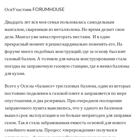
ОсяУчастник FORUMHOUSE
Двадцать лет вся моя семья пользовалась самодельным
мангалом, сваренным из металлолома. Но время делает свои
дела. Мангал уже начал прогорать местами. И в один
прекрасный момент я решил кардинально поменять его. На
форуме много подобных конструкций, где за основу был взят
газовый баллон. А толчком для начала конструирования стала
поездка на заправочную газовую станцию, где я менял баллоны
для кухни.
Всего у Оси на «балансе» три газовых баллона, один из которых
постоянно подключен к газовой плите и заправляется по мере
опустошения, и два резервных. При очередном посещении
заправочного пункта выяснилось, что у одного из баллонов
вышел срок эксплуатации и он больше непригоден для заправки
газом. Так и стала забракованная емкость основой для нового
семейного мангала. Процесс «перерождения» получился
длительным – баллон в мангал Ося превращал несколько