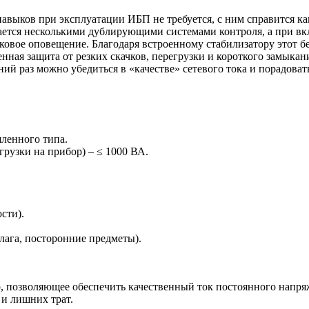
навыков при эксплуатации ИБП не требуется, с ним справится ка
ается несколькими дублирующими системами контроля, а при вк
вуковое оповещение. Благодаря встроенному стабилизатору этот
оенная защита от резких скачков, перегрузки и короткого замыка
й раз можно убедиться в «качестве» сетевого тока и порадоват
ленного типа.
рузки на прибор) – ≤ 1000 ВА.
сти).
лага, посторонние предметы).
, позволяющее обеспечить качественный ток постоянного напр
 и лишних трат.