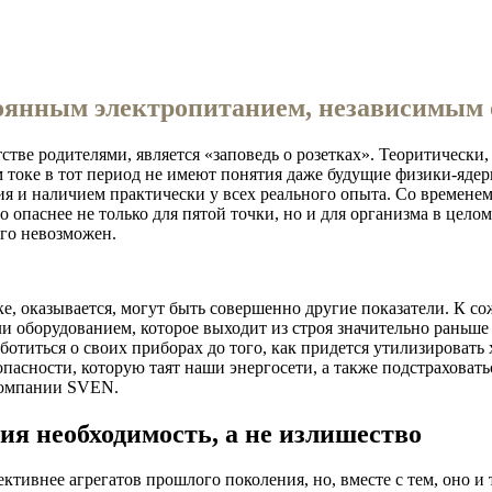
стоянным электропитанием, независимым
тве родителями, является «заповедь о розетках». Теоритически
ом токе в тот период не имеют понятия даже будущие физики-яде
я и наличием практически у всех реального опыта. Со временем
о опаснее не только для пятой точки, но и для организма в цел
его невозможен.
тке, оказывается, могут быть совершенно другие показатели. К 
 оборудованием, которое выходит из строя значительно раньше с
аботиться о своих приборах до того, как придется утилизироват
пасности, которую таят наши энергосети, а также подстраховать
компании SVEN.
ия необходимость, а не излишество
ивнее агрегатов прошлого поколения, но, вместе с тем, оно и т