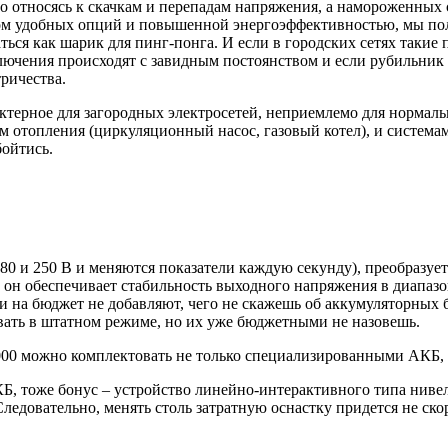
о относясь к скачкам и перепадам напряжения, а намороженных 
ром удобных опций и повышенной энергоэффективностью, мы пол
ься как шарик для пинг-понга. И если в городских сетях такие п
ключения происходят с завидным постоянством и если рубильник 
тричества.
актерное для загородных электросетей, неприемлемо для нормал
 отопления (циркуляционный насос, газовый котел), и системам
бойтись.
80 и 250 В и меняются показатели каждую секунду), преобразует
 он обеспечивает стабильность выходного напряжения в диапазо
ки на бюджет не добавляют, чего не скажешь об аккумуляторных 
ать в штатном режиме, но их уже бюджетными не назовешь.
1000 можно комплектовать не только специализированными АКБ
, тоже бонус – устройство линейно-интерактивного типа нивел
ледовательно, менять столь затратную оснастку придется не скор