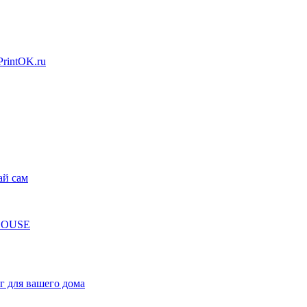
Print
OK.ru
ай сам
MHOUSE
г для вашего дома