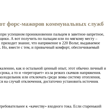
 от форс-мажоров коммунальных служб
, при успешном проникновении пальцем в заветное-запретное,
рщики. А вот получить по пальцам или по мягкому месту –
 приходит знание, что напряжение в 220 Вольт, выдаваемое
ом. Но, вместе с тем, и привычный комфорт, обеспечиваемый
сожалению, как и остальной ценный опыт, этот обычно личный и
рока, а то и «перегорает» из-за резких скачков напряжения.
ь холодильник или отключать среди зимы систему отопления,
ся на случай отключения, достаточно установить источник
ребовательнее к «качеству» входного тока. Если старенький