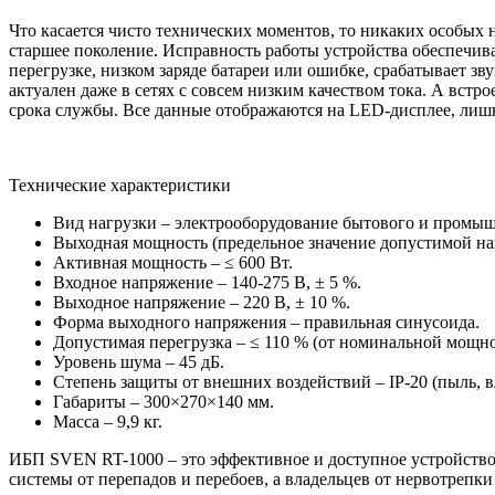
Что касается чисто технических моментов, то никаких особых 
старшее поколение. Исправность работы устройства обеспечив
перегрузке, низком заряде батареи или ошибке, срабатывает з
актуален даже в сетях с совсем низким качеством тока. А встр
срока службы. Все данные отображаются на LED-дисплее, лишни
Технические характеристики
Вид нагрузки – электрооборудование бытового и промыш
Выходная мощность (предельное значение допустимой наг
Активная мощность – ≤ 600 Вт.
Входное напряжение – 140-275 В, ± 5 %.
Выходное напряжение – 220 В, ± 10 %.
Форма выходного напряжения – правильная синусоида.
Допустимая перегрузка – ≤ 110 % (от номинальной мощно
Уровень шума – 45 дБ.
Степень защиты от внешних воздействий – IP-20 (пыль, в
Габариты – 300×270×140 мм.
Масса – 9,9 кг.
ИБП SVEN RT-1000 – это эффективное и доступное устройство
системы от перепадов и перебоев, а владельцев от нервотрепки