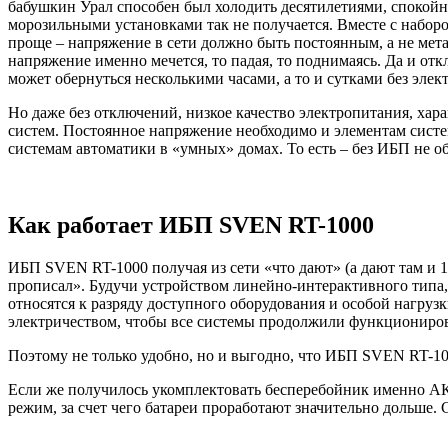
бабушкин Урал способен был холодить десятилетиями, спокойн
морозильными установками так не получается. Вместе с набо
проще – напряжение в сети должно быть постоянным, а не метат
напряжение именно мечется, то падая, то поднимаясь. Да и от
может обернуться несколькими часами, а то и сутками без элек
Но даже без отключений, низкое качество электропитания, хар
систем. Постоянное напряжение необходимо и элементам систем
системам автоматики в «умных» домах. То есть – без ИБП не о
Как работает ИБП SVEN RT-1000
ИБП SVEN RT-1000 получая из сети «что дают» (а дают там и 1
прописал». Будучи устройством линейно-интерактивного типа,
относятся к разряду доступного оборудования и особой нагруз
электричеством, чтобы все системы продолжили функциониров
Поэтому не только удобно, но и выгодно, что ИБП SVEN RT-
Если же получилось укомплектовать бесперебойник именно АКБ
режим, за счет чего батареи проработают значительно дольше. С