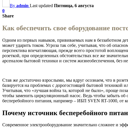
By
admin
Last updated
Пятница, 6 августа
0
Share
Как обеспечить свое оборудование по
Одним из первых навыков, прививаемых нам в беззаботном детс
может ударить током.
Угроза так себе, учитывая, что об опасн
перспектива впечатляющая, прежде всего простотой воплощени
розеткой, при определенных обстоятельствах все же значительн
арсеналом бытовой техники и систем жизнеобеспечения, без н
Став же достаточно взрослыми, мы вдруг осознаем, что в розе
базируется на проблемах с дорогостоящей бытовой техникой или
Учитывая, что «лучшая война та, которой не было», проще поз
чтобы заменить циркуляционный насос. Ведь чтобы забыть об о
бесперебойного питания, например – ИБП SVEN RT-1000, от 
Почему источник бесперебойного питан
Современное электрооборудование значительно сложнее и эффект