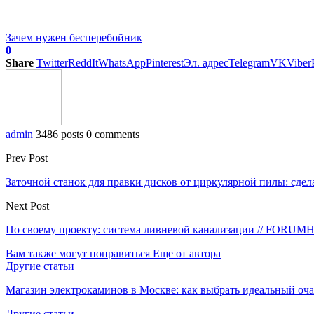
Зачем нужен бесперебойник
0
Share
Twitter
ReddIt
WhatsApp
Pinterest
Эл. адрес
Telegram
VK
Viber
admin
3486 posts
0 comments
Prev Post
Заточной станок для правки дисков от циркулярной пилы: сдел
Next Post
По своему проекту: система ливневой канализации // FORU
Вам также могут понравиться
Еще от автора
Другие статьи
Магазин электрокаминов в Москве: как выбрать идеальный оча
Другие статьи