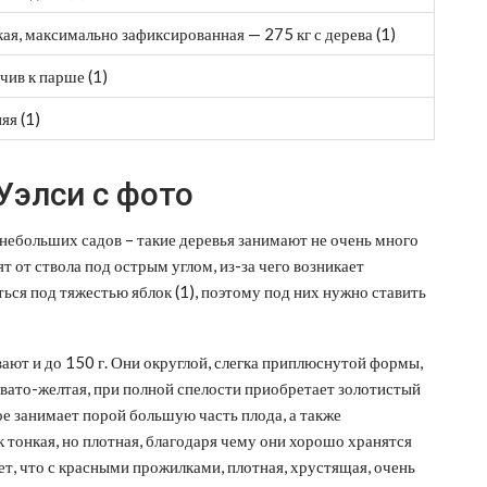
ая, максимально зафиксированная — 275 кг с дерева (1)
чив к парше (1)
яя (1)
Уэлси с фото
 небольших садов – такие деревья занимают не очень много
т от ствола под острым углом, из-за чего возникает
ься под тяжестью яблок (1), поэтому под них нужно ставить
вают и до 150 г. Они округлой, слегка приплюснутой формы,
новато-желтая, при полной спелости приобретает золотистый
ое занимает порой большую часть плода, а также
 тонкая, но плотная, благодаря чему они хорошо хранятся
ет, что с красными прожилками, плотная, хрустящая, очень