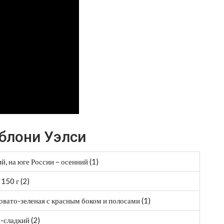
яблони Уэлси
й, на юге России – осенний (1)
 150 г (2)
овато-зеленая с красным боком и полосами (1)
-сладкий (2)