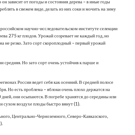
о он зависит от погоды и состояния дерева – в иные годы
блять в свежем виде, делать из них соки и мочить на зиму
ероссийском научно-исследовательском институте селекции
ва 275 кг плодов. Урожай созревает не каждый год, но
а не резко. Зато сорт скороплодный – первый урожай
и средняя. Но зато сорт очень устойчив к парше и
егионах России ведет себя как осенний. В средней полосе
ря. Но есть проблема – яблоки очень плохо держатся на
10 дней, они осыпаются. В погребе хранятся до середины или
и сухом воздухе плоды быстро вянут (1).
ьного, Центрально-Черноземного, Северо-Кавказского,
).