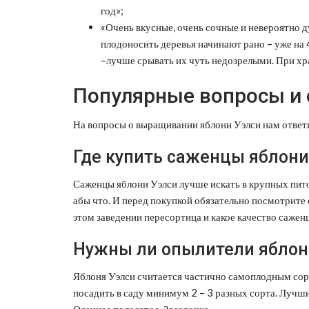
год»;
«Очень вкусные, очень сочные и невероятно д
плодоносить деревья начинают рано – уже на 
–лучше срывать их чуть недозрелыми. При хр
Популярные вопросы и
На вопросы о выращивании яблони Уэлси нам отве
Где купить саженцы яблони
Саженцы яблони Уэлси лучше искать в крупных пито
абы что. И перед покупкой обязательно посмотрите 
этом заведении пересортица и какое качество саженц
Нужны ли опылители яблон
Яблоня Уэлси считается частично самоплодным сор
посадить в саду минимум 2 – 3 разных сорта. Лучш
Осеннее полосатое, Звездочка.