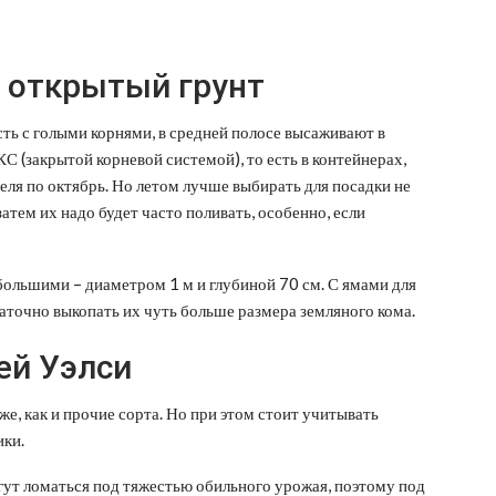
в открытый грунт
ть с голыми корнями, в средней полосе высаживают в
С (закрытой корневой системой), то есть в контейнерах,
реля по октябрь. Но летом лучше выбирать для посадки не
атем их надо будет часто поливать, особенно, если
ольшими – диаметром 1 м и глубиной 70 см. С ямами для
аточно выкопать их чуть больше размера земляного кома.
ей Уэлси
е, как и прочие сорта. Но при этом стоит учитывать
ики.
огут ломаться под тяжестью обильного урожая, поэтому под