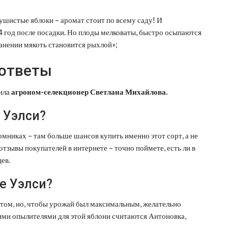
ушистые яблоки – аромат стоит по всему саду! И
4 год после посадки. Но плоды мелковаты, быстро осыпаются
анении мякоть становится рыхлой»;
 ответы
тила
агроном-селекционер Светлана Михайлова.
 Уэлси?
мниках – там больше шансов купить именно этот сорт, а не
отзывы покупателей в интернете – точно поймете, есть ли в
ев.
е Уэлси?
том, но, чтобы урожай был максимальным, желательно
ими опылителями для этой яблони считаются Антоновка,