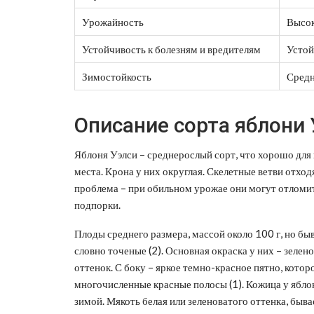
Урожайность
Высок
Устойчивость к болезням и вредителям
Устой
Зимостойкость
Средн
Описание сорта яблони 
Яблоня Уэлси – среднерослый сорт, что хорошо для
места. Крона у них округлая. Скелетные ветви отходя
проблема – при обильном урожае они могут отломит
подпорки.
Плоды среднего размера, массой около 100 г, но бы
словно точеные (2). Основная окраска у них – зеле
оттенок. С боку – яркое темно-красное пятно, котор
многочисленные красные полосы (1). Кожица у яблок
зимой. Мякоть белая или зеленоватого оттенка, быва