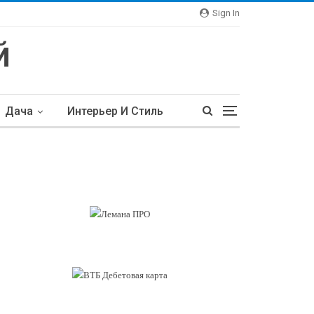
Sign In
Дача
Интерьер И Стиль
тьи