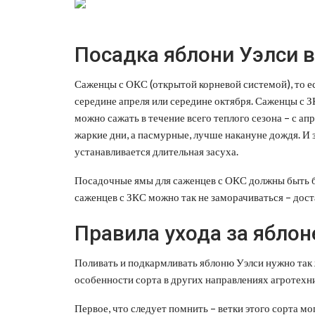
Посадка яблони Уэлси 
Саженцы с ОКС (открытой корневой системой), то ес
середине апреля или середине октября. Саженцы с ЗК
можно сажать в течение всего теплого сезона – с ап
жаркие дни, а пасмурные, лучше накануне дождя. И з
устанавливается длительная засуха.
Посадочные ямы для саженцев с ОКС должны быть б
саженцев с ЗКС можно так не заморачиваться – дост
Правила ухода за яблон
Поливать и подкармливать яблоню Уэлси нужно так ж
особенности сорта в других направлениях агротехн
Первое, что следует помнить – ветки этого сорта м