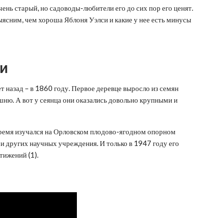
ень старый, но садоводы-любители его до сих пор его ценят.
ыясним, чем хороша Яблоня Уэлси и какие у нее есть минусы
си
т назад – в 1860 году. Первое деревце выросло из семян
шню. А вот у сеянца они оказались довольно крупными и
 время изучался на Орловском плодово-ягодном опорном
и других научных учреждения. И только в 1947 году его
тижений (1).