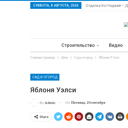
СУББОТА, 8 АВГУСТА, 2026
Отделка Коттеджей – 
Строительство
Видео
Главная страница
Дача
Сад и огород
Яблоня Уэлси
Ла
САД И ОГОРОД
Яблоня Уэлси
On
Пятница, 20 сентября
By
Admin
Share