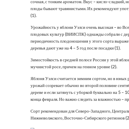
сочная, с тонким ароматом. Вкус – кисло-сладкий, н
плоды бывают травянистыми. Их рекомендуют употре
(1).
Урожайность у яблони Уэлси очень высокая – во Вс
плодовых культур (ВИИСПК) однажды собрали с дере
периодичность плодоношения у этого сорта выражен
деревья дают уже на 4 – 5 год после посадки (1).
Зимостойкость в средней полосе России у этой яблон
мучнистой росе, причем на генном уровне (2).
Яблоня Уэлси считается зимним сортом, но в юных р
урожай созревает обычно во второй половине сентяб
дереве и если затянуть с уборкой буквально на 5 – 
конца февраля. Но важно следить за влажностью – пр
Сорт рекомендован для Северо-Западного, Централ
Нижневолжского, Восточно-Сибирского регионов (2