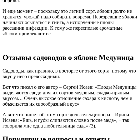
обрезка.
И еще момент – поскольку это летний сорт, яблоки долго не
хранятся, урожай надо собирать вовремя. Перезревшие яблоки
начинают осыпаться и гнить, а испорченные плоды –
рассадник инфекции. К тому же переспелые ароматные
яблоки привлекают ос.
Отзывы садоводов о яблоне Медуница
Садоводы, как правило, в восторге от этого сорта, потому что
вкус у него превосходный.
Вот что писал о его автор – Сергей Исаев: «Плоды Медуницы
выделяются среди других сортов медовым, сладко-пряным
вкусом… Очень высокое отношение сахара к кислоте, чем и
объясняется их своеобразный вкус».
А вот что пишет об этом сорте дочь селекционера – Ирина
Исаева: «Ешь, и губы слипаются словно после меда», – так
говорила мне одна любительница сада» (3).
Популярные вопросы и ответы