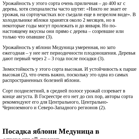
Урожайность у этого сорта очень приличная – до 400 кг с
дерева, хотя специалисты часто шутят: «Никто не знает ее
урожая, на сортоучастках все съедали еще в незрелом виде». В
холодильнике яблоки хранятся около 2 месяцев, но в
некоторые годы могут пролежать и до января. Но по-
настоящему вкусны они прямо с дерева – созревшие или
только что опавшие (3).
Урожайность у яблони Медуница умеренная, но зато
ежегодная – у нее нет периодичности плодоношения. Деревья
дают первый через 2 – 3 года после посадки (3).
Зимостойкость у этого сорта высокая. И устойчивость к парше
высокая (2), что очень важно, поскольку это одна из самых
распространенных болезней яблони.
Сорт позднелетний, в средней полосе урожай созревает в
конце августа. В Госреестре его нет до сих пор, авторы сорта
рекомендуют его для Центрального, Центрально-
Черноземного и Северо-Западного регионов (2).
Посадка яблони Медуница в