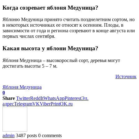
Когда созревает яблоня Медуница?
Яблоню Медуница принято считать позднелетним сортом, но
в некоторых источниках ее относят к осенним. Плоды, в
зависимости от года и региона созревают в конце августа или
первых числах сентября.
Какая высота у яблони Медуница?
Яблоня Медуница – высокорослый сорт, деревья могут
достигать высоты 5 – 7 м.
Источник
Яблоня Медуница
0
Share
Twitter
ReddIt
WhatsApp
Pinterest
Эл.
адрес
Telegram
VK
Viber
Print
OK.ru
admin
3487 posts
0 comments