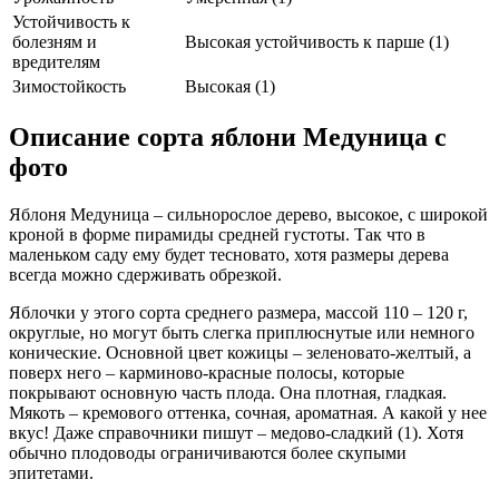
Устойчивость к
болезням и
Высокая устойчивость к парше (1)
вредителям
Зимостойкость
Высокая (1)
Описание сорта яблони Медуница с
фото
Яблоня Медуница – сильнорослое дерево, высокое, с широкой
кроной в форме пирамиды средней густоты. Так что в
маленьком саду ему будет тесновато, хотя размеры дерева
всегда можно сдерживать обрезкой.
Яблочки у этого сорта среднего размера, массой 110 – 120 г,
округлые, но могут быть слегка приплюснутые или немного
конические. Основной цвет кожицы – зеленовато-желтый, а
поверх него – карминово-красные полосы, которые
покрывают основную часть плода. Она плотная, гладкая.
Мякоть – кремового оттенка, сочная, ароматная. А какой у нее
вкус! Даже справочники пишут – медово-сладкий (1). Хотя
обычно плодоводы ограничиваются более скупыми
эпитетами.