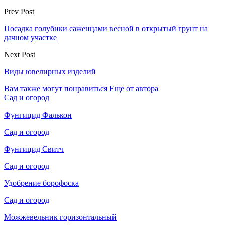
Prev Post
Посадка голубики саженцами весной в открытый грунт на
дачном участке
Next Post
Виды ювелирных изделий
Вам также могут понравиться
Еще от автора
Сад и огород
Фунгицид Фалькон
Сад и огород
Фунгицид Свитч
Сад и огород
Удобрение борофоска
Сад и огород
Можжевельник горизонтальный