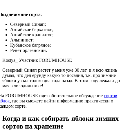
Позднезимние сорта
:
Северный Синап;
Алтайское бархатное;
Алтайское крапчатое;
Альпинист;
Кубанское багряное;
Ренет орлеанский.
Kostya_ Участник FORUMHOUSE
Северный Синап растет у меня уже 30 лет, и я всю жизнь
думал, что дед ерунду какую-то посадил, т.к. про зимние
яблоки узнал только два года назад. В этом году лежали до
мая в холодильнике!
На FORUMHOUSE идет обстоятельное обсуждение
сортов
яблок
, где вы сможете найти информацию практически о
каждом сорте.
Когда и как собирать яблоки зимних
сортов на хранение