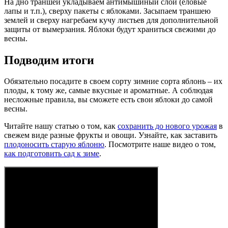
На дно траншеи укладываем антимышиный слой (еловые
лапы и т.п.), сверху пакеты с яблоками. Засыпаем траншею
землей и сверху нагребаем кучу листьев для дополнительной
защиты от вымерзания. Яблоки будут храниться свежими до
весны.
Подводим итоги
Обязательно посадите в своем сорту зимние сорта яблонь – их
плоды, к тому же, самые вкусные и ароматные. А соблюдая
несложные правила, вы сможете есть свои яблоки до самой
весны.
Читайте нашу статью о том, как
сохранить до нового урожая
в
свежем виде разные фрукты и овощи. Узнайте, как заставить
плодоносить старую яблоню
. Посмотрите наше видео о том,
как подготовить сад к зиме
.