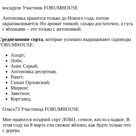
восадули Участник FORUMHOUSE
Антоновка хранится только до Нового года, потом
окрахмаливается. Но аромат тонкий, сахара достаточно, а гусь
с яблоками – это только с антоновкой.
Среднезимние сорта
, которые успешно выращивают садоводы
FORUMHOUSE:
Апорт;
Лобо;
Анис Серый;
Антоновка десертная;
Ранет;
Синап Орловский;
Мирное;
Заветное;
Кортланд.
Ольга73 Участница FORUMHOUSE
Мне нравится поздний сорт ЛОБО, cочное, кисло-сладкое. В
этом году на 8 марта ели свежие яблоки, как будто только что
с дерева.