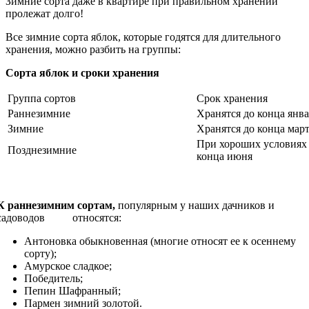
Зимние сорта даже в квартире при правильном хранении
пролежат долго!
Все зимние сорта яблок, которые годятся для длительного
хранения, можно разбить на группы:
Сорта яблок и сроки хранения
Группа сортов
Срок хранения
Раннезимние
Хранятся до конца янв
Зимние
Хранятся до конца мар
При хороших условиях 
Позднезимние
конца июня
К раннезимним сортам,
популярным у наших дачников и
садоводов относятся:
Антоновка обыкновенная (многие относят ее к осеннему
сорту);
Амурское сладкое;
Победитель;
Пепин Шафранный;
Пармен зимний золотой.