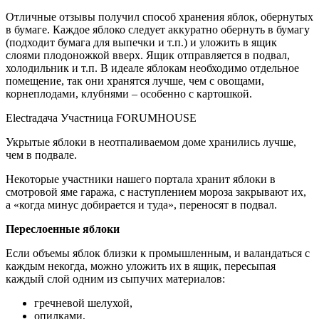
Отличные отзывы получил способ хранения яблок, обернутых
в бумаге. Каждое яблоко следует аккуратно обернуть в бумагу
(подходит бумага для выпечки и т.п.) и уложить в ящик
слоями плодоножкой вверх. Ящик отправляется в подвал,
холодильник и т.п. В идеале яблокам необходимо отдельное
помещение, так они хранятся лучше, чем с овощами,
корнеплодами, клубнями – особенно с картошкой.
Electraдача Участница FORUMHOUSE
Укрытые яблоки в неотпаливаемом доме хранились лучше,
чем в подвале.
Некоторые участники нашего портала хранит яблоки в
смотровой яме гаража, с наступлением мороза закрывают их,
а «когда минус добирается и туда», переносят в подвал.
Переслоенные яблоки
Если объемы яблок близки к промышленным, и валандаться с
каждым некогда, можно уложить их в ящик, пересыпая
каждый слой одним из сыпучих материалов:
гречневой шелухой,
опилками,