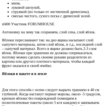
мхом,
луковой шелухой,
стружкой (но только от лиственной древесины).
смесью чистого, сухого песка с древесной золой.
sf400 Участник FORUMHOUSE
Антоновку на зиму так сохраняем, слой сена, слой яблок.
Яблоки переслаивают так: на дно ящика насыпают слой
сыпучего материала, затем слой яблок, и т.д., последний слой
– сыпучий материал. Всего в ящике должно быть 2-3 слоя
яблок. Яблоки при хранении не должны соприкасаться,
поэтому можно сделать своими руками разделители из
картона или другого плотного материала, чтобы каждый
фрукт оказался в своей ячейке.
Яблоки в пакете и в земле
Для этого способа с осени следует вырыть траншею в 40 см
глубиной. Когда настанут первые морозы, около -5 градусов,
крепкие яблоки без повреждений помещаем в
полиэтиленовые пакеты (около 5 кгв каждом) и завязываем.